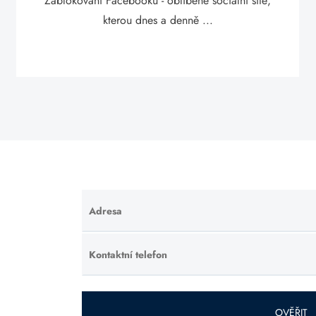
Zablokování Facebooku - oblíbené sociální sítě,
kterou dnes a denně ...
Adresa
Ponechte
toto pole
prázdné.
Kontaktní telefon
Ponechte
toto pole
prázdné.
OVĚŘIT