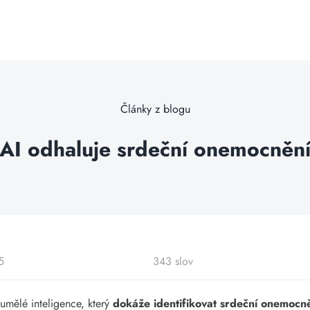
Články z blogu
AI odhaluje srdeční onemocněn
5
343 slov
 umělé inteligence, který
dokáže identifikovat srdeční onemocně