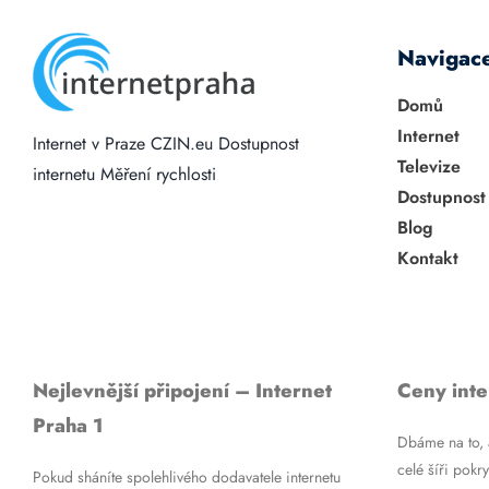
Navigac
Domů
Internet
Internet v Praze
CZIN.eu
Dostupnost
Televize
internetu
Měření rychlosti
Dostupnost
Blog
Kontakt
Nejlevnější připojení – Internet
Ceny inte
Praha 1
Dbáme na to, a
celé šíři pokry
Pokud sháníte spolehlivého dodavatele internetu