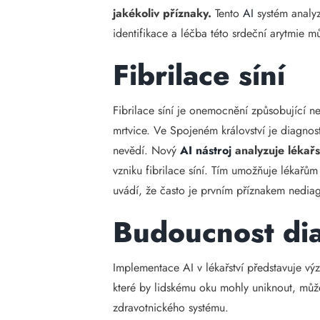
jakékoliv příznaky.
Tento
AI
systém analyz
identifikace a léčba této srdeční arytmie mů
Fibrilace síní
Fibrilace síní je onemocnění způsobující n
mrtvice. Ve Spojeném království je diagnost
nevědí. Nový
AI nástroj
analyzuje lékař
vzniku fibrilace síní. Tím umožňuje lékařům
uvádí, že často je prvním příznakem nediagn
Budoucnost di
Implementace AI v lékařství představuje vý
které by lidskému oku mohly uniknout, mů
zdravotnického systému.