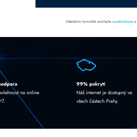
Odesláním formuláře souhlasíte s
podmínkami
a
podpora
99% pokrytí
polehnout na online
Náš internet je dostupný ve
/7.
všech částech Prahy.