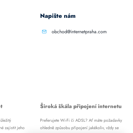
Napište nám
obchod@internetpraha.com
t
Široká škála připojení internetu
ůležitý
Preferujete Wi-Fi či ADSL? Ať máte požadavky
é zajistit jeho
ohledně způsobu připojení jakékoliv, vždy se