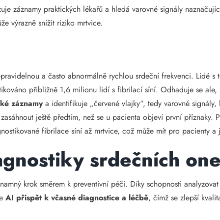
uje záznamy praktických lékařů a hledá varovné signály naznačující 
že výrazně snížit riziko mrtvice.
epravidelnou a často abnormálně rychlou srdeční frekvenci. Lidé s t
ikováno přibližně 1,6 milionu lidí s fibrilací síní. Odhaduje se ale
ské záznamy
a identifikuje „červené vlajky“, tedy varovné signály
 zasáhnout ještě předtím, než se u pacienta objeví první příznaky. P
ostikované fibrilace síní až mrtvice, což může mít pro pacienty a j
agnostiky srdečních on
znamný krok směrem k preventivní péči. Díky schopnosti analyzovat v
že
AI přispět k včasné diagnostice a léčbě
, čímž se zlepší kvali