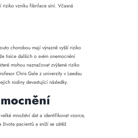
riziko vzniku fibrilace síní. Včasná
outo chorobou mají výrazně vyšší riziko
, že tisíce dalších o svém onemocnění
, které mohou naznačovat zvýšené riziko
rofesor Chris Gale z univerzity v Leedsu
ejich rodiny devastující následky.
emocnění
elké množství dat a identifikovat vzorce,
ta života pacientů a sníží se zátěž