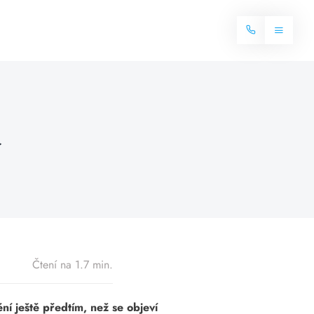
Toggle
Navigat
Domů
Internet
í
Balíčky internetu
Televize
Více o internetu
Dostupnost
Často hledané dotazy
Blog
Čtení na 1.7 min.
Kontakt
ní ještě předtím, než se objeví