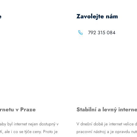
e
Zavolejte nám
792 315 084
rnetu v Praze
Stabilní a levný interne
by byl internet nejen dostupný v
V dnešní době je internet velice d
tí, ale i co se týče ceny. Proto je
pracovní nástroj a je opravdu nutn