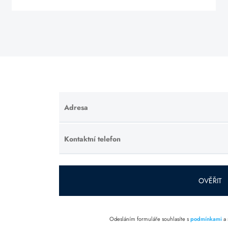
Adresa
Ponechte
toto pole
prázdné.
Kontaktní telefon
Ponechte
toto pole
prázdné.
OVĚŘIT
Odesláním formuláře souhlasíte s
podmínkami
a