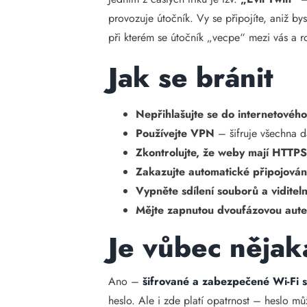
provozuje útočník. Vy se připojíte, aniž by
při kterém se útočník „vecpe“ mezi vás a ro
Jak se bránit
Nepřihlašujte se do internetového
Používejte VPN
– šifruje všechna d
Zkontrolujte, že weby mají HTTP
Zakazujte automatické připojování
Vypněte sdílení souborů a viditeln
Mějte zapnutou dvoufázovou aute
Je vůbec nějak
Ano –
šifrované a zabezpečené Wi-Fi s
heslo. Ale i zde platí opatrnost – heslo mů