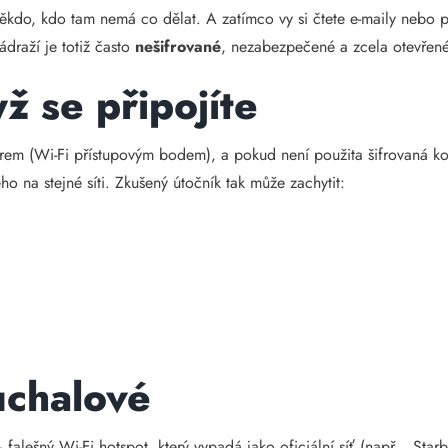
ěkdo, kdo tam nemá co dělat. A zatímco vy si čtete e-maily nebo pl
draží je totiž často
nešifrované
, nezabezpečené a zcela otevřené. 
ž se připojíte
terem (Wi-Fi přístupovým bodem), a pokud není použita šifrovaná
o na stejné síti. Zkušený útočník tak může zachytit:
uchalové
falešný Wi-Fi hotspot, který vypadá jako oficiální síť (např. „Star