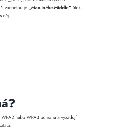
lší variantou je
„Man-in-the-Middle“
útok,
s něj.
ná?
vají WPA2 nebo WPA3 ochranu a vyžadují
čítači.