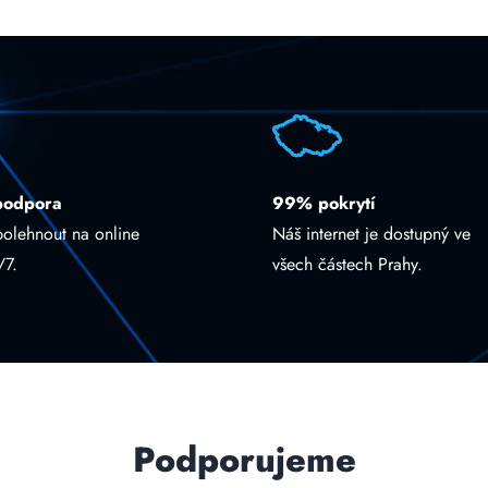
podpora
99% pokrytí
polehnout na online
Náš internet je dostupný ve
/7.
všech částech Prahy.
Podporujeme