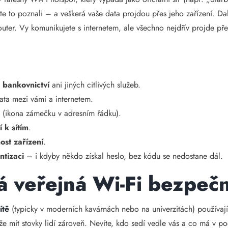
ste to poznali – a veškerá vaše data projdou přes jeho zařízení. Da
uter. Vy komunikujete s internetem, ale všechno nejdřív projde pře
 bankovnictví
ani jiných citlivých služeb.
ata mezi vámi a internetem.
S
(ikona zámečku v adresním řádku).
 k sítím
.
ost zařízení
.
ntizaci
– i kdyby někdo získal heslo, bez kódu se nedostane dál.
á veřejná Wi-Fi bezpeč
ítě
(typicky v moderních kavárnách nebo na univerzitách) použí
že mít stovky lidí zároveň. Nevíte, kdo sedí vedle vás a co má v po