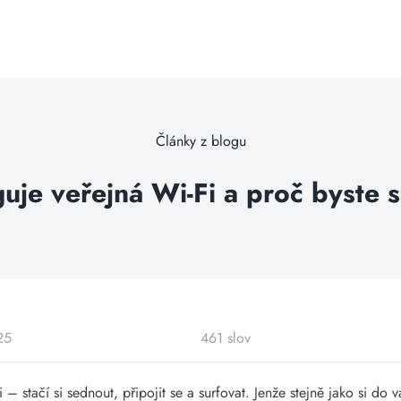
Články z blogu
guje veřejná Wi-Fi a proč byste se
25
461 slov
i – stačí si sednout, připojit se a surfovat. Jenže stejně jako si d