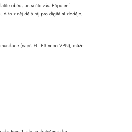
atíte oběd, on si čte vás. Připojení
A to z něj dělá ráj pro digitální zloděje.
 komunikace (např. HTTPS nebo VPN), může
bucks_Free“), ale ve skutečnosti ho