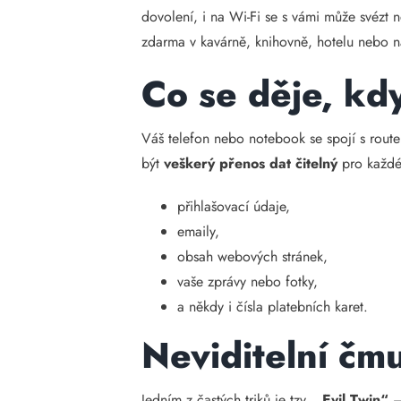
dovolení, i na Wi-Fi se s vámi může svézt n
zdarma v kavárně, knihovně, hotelu nebo ná
Co se děje, kdy
Váš telefon nebo notebook se spojí s rou
být
veškerý přenos dat čitelný
pro každéh
přihlašovací údaje,
emaily,
obsah webových stránek,
vaše zprávy nebo fotky,
a někdy i čísla platebních karet.
Neviditelní čm
Jedním z častých triků je tzv.
„Evil Twin“
– 