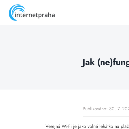
Skip
to
content
Jak (ne)fun
Publikováno: 30. 7. 20
Veřejná Wi-Fi je jako volné lehátko na pláž