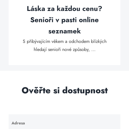
Láska za každou cenu?
Senioři v pasti online
seznamek
S přibývajícím věkem a odchodem blízkých
hledají senioři nové způsoby, ...
Ověřte si dostupnost
Adresa
Ponechte