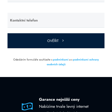
toto pole
prázdné.
Kontaktní telefon
Ponechte
toto pole
prázdné.
OVĚŘIT
Odesláním formuláře souhlasíte s
podmínkami
a s
podmínkami ochrany
osobních údajů
Garance nejnižší ceny
Nabízíme trvale levný internet