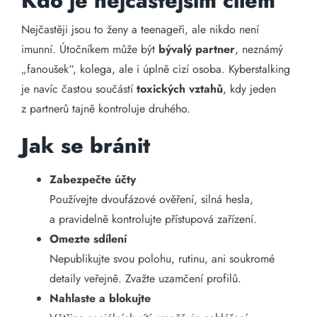
Kdo je nejčastějším cílem
Nejčastěji jsou to ženy a teenageři, ale nikdo není
imunní. Útočníkem může být
bývalý partner
, neznámý
„fanoušek“, kolega, ale i úplně cizí osoba. Kyberstalking
je navíc častou součástí
toxických vztahů
, kdy jeden
z partnerů tajně kontroluje druhého.
Jak se bránit
Zabezpečte účty
Používejte dvoufázové ověření, silná hesla,
a pravidelně kontrolujte přístupová zařízení.
Omezte sdílení
Nepublikujte svou polohu, rutinu, ani soukromé
detaily veřejně. Zvažte uzamčení profilů.
Nahlaste a blokujte