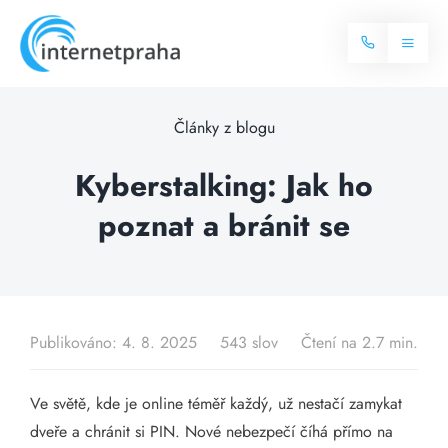
Skip
to
Toggl
content
Naviga
Domů
Články z blogu
Internet
Kyberstalking: Jak ho
poznat a bránit se
Balíčky internetu
Televize
Více o internetu
Dostupnost
Často hledané dotazy
Publikováno: 4. 8. 2025
543 slov
Čtení na 2.7 min.
Blog
Ve světě, kde je online téměř každý, už nestačí zamykat
Kontakt
dveře a chránit si PIN. Nové nebezpečí číhá přímo na