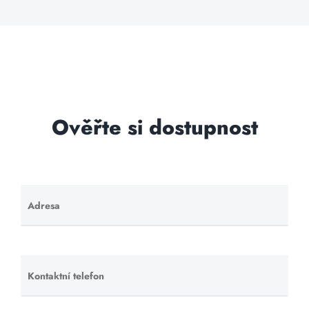
Ověřte si dostupnost
Adresa
Ponechte
toto pole
prázdné.
Kontaktní telefon
Ponechte
toto pole