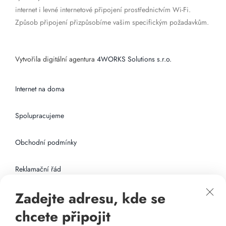
internet i levné internetové připojení prostřednictvím Wi-Fi.
Způsob připojení přizpůsobíme vašim specifickým požadavkům.
Vytvořila digitální agentura
4WORKS Solutions s.r.o.
Internet na doma
Spolupracujeme
Obchodní podmínky
Reklamační řád
Zadejte adresu, kde se
Připojení k internetu
chcete připojit
Odkazy