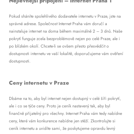
Nejlevnější připojení – Internet Praha 1
Pokud sháníte spolehlivého dodavatele internetu v Praze, jste na
správné adrese. Společnost Internet Praha vám doručí a
nainstaluje internet na doma během maximálně 2 – 3 dnů. Naše
pokrytí funguje zcela bezproblémově nejen po celé Praze, ale i
po blízkém okolí. Chcete-li se ovšem přesto přesvědčit o
dostupnosti internetu ve vaší lokalitě, doporučujeme vám ověření
dostupnosti.
Ceny internetu v Praze
Dbáme na to, aby byl internet nejen dostupný v celé šíři pokrytí,
ale i co se týče ceny. Proto je ceník nastavený tak, aby byl
finančně přijatelný pro všechny. Internet Praha vám tedy nabídne
ceny, které vám konkurence nabídne jen stěží. Zkontrolujte si
ceník internetu a uvidíte sami, že poskytujeme opravdu levný