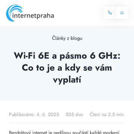
Skip
to
Toggl
content
Naviga
Domů
Články z blogu
Internet
Wi-Fi 6E a pásmo 6 GHz:
Co to je a kdy se vám
Balíčky internetu
Televize
vyplatí
Více o internetu
Dostupnost
Často hledané dotazy
Blog
Publikováno: 4. 6. 2025
505 slov
Čtení na 2.5 min.
Kontakt
Bezdrátový internet je nedílnou součástí každé moderní