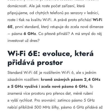
domácnosti. Ale jak roste počet zařízení, která
připojujeme, od chytrých telefonů po senzory v lednici,
roste i tlak na kvalitu Wi-Fi. A právě proto přichází
Wi-Fi
6E
, první standard, který vstupuje do zcela nové dimenze
– pásma
6 GHz
. Co přesně přináší? A má smysl do něj
investovat už dnes?
Wi-Fi 6E: evoluce, která
přidává prostor
Standard Wi-Fi 6E je rozšířením Wi-Fi 6, ale s jedním
zásadním rozdílem:
kromě známých pásem 2,4 GHz
a 5 GHz využívá i zcela nové pásmo 6 GHz
. To
znamená více prostoru pro přenos dat, méně rušení
a vyšší rychlost. Pro srovnání: zatímco pásmo 5 GHz
nabízí přibližně 500 MHz šířky, pásmo 6 GHz přidává až