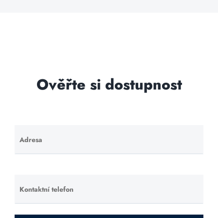
Ověřte si dostupnost
Adresa
Ponechte
toto pole
prázdné.
Kontaktní telefon
Ponechte
toto pole
prázdné.