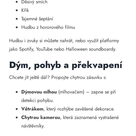
Děsivý smích
Křik
Tajemné šeptání
Hudbu z hororového filmu
Hudbu i zvuky si můžete nahrát, nebo využít platformy
jako Spotify, YouTube nebo Halloween soundboardy.
Dým, pohyb a překvapení
Chcete jít ještě dál? Propojte chytrou zásuvku s:
Dýmovou mlhou
(mlhovačem) – zapne se při
detekci pohybu.
Větrákem
, který rozhýbe zavěšené dekorace.
Chytrou kamerou
, která zaznamená vystrašené
návštěvníky.