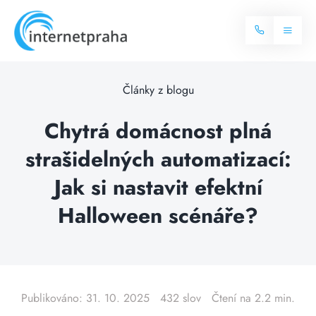
Skip
to
Toggl
content
Naviga
Domů
Články z blogu
Internet
Chytrá domácnost plná
strašidelných automatizací:
Balíčky internetu
Televize
Jak si nastavit efektní
Více o internetu
Dostupnost
Halloween scénáře?
Často hledané dotazy
Blog
Kontakt
Publikováno: 31. 10. 2025
432 slov
Čtení na 2.2 min.