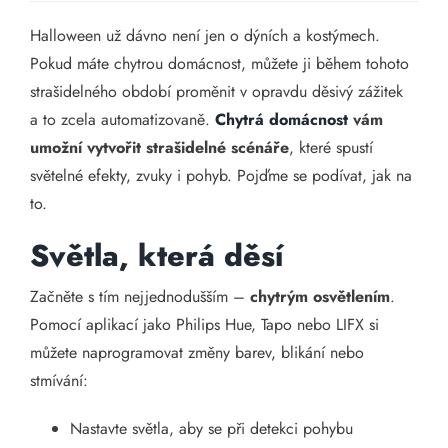
Halloween už dávno není jen o dýních a kostýmech.
Pokud máte chytrou domácnost, můžete ji během tohoto
strašidelného období proměnit v opravdu děsivý zážitek
a to zcela automatizovaně.
Chytrá domácnost
vám
umožní vytvořit strašidelné scénáře
, které spustí
světelné efekty, zvuky i pohyb. Pojďme se podívat, jak na
to.
Světla, která děsí
Začněte s tím nejjednodušším –
chytrým osvětlením
.
Pomocí aplikací jako Philips Hue, Tapo nebo LIFX si
můžete naprogramovat změny barev, blikání nebo
stmívání:
Nastavte světla, aby se při detekci pohybu