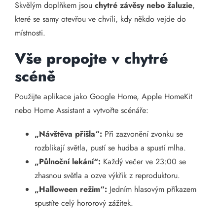
Skvělým doplňkem jsou
chytré závěsy nebo žaluzie
,
které se samy otevřou ve chvíli, kdy někdo vejde do
místnosti.
Vše propojte v chytré
scéně
Použijte aplikace jako Google Home, Apple HomeKit
nebo Home Assistant a vytvořte scénáře:
„Návštěva přišla“:
Při zazvonění zvonku se
rozblikají světla, pustí se hudba a spustí mlha.
„Půlnoční lekání“:
Každý večer ve 23:00 se
zhasnou světla a ozve výkřik z reproduktoru.
„Halloween režim“:
Jedním hlasovým příkazem
spustíte celý hororový zážitek.