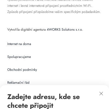
internet i levné internetové připojení prostřednictvím Wi-Fi.
Způsob připojení přizpůsobíme vašim specifickým požadavkům.
Vytvořila digitální agentura
4WORKS Solutions s.r.o.
Internet na doma
Spolupracujeme
Obchodní podmínky
Reklamační řád
Zadejte adresu, kde se
Připojení k internetu
chcete připojit
Odkazy