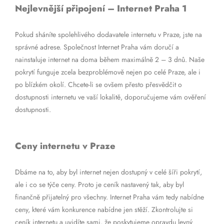
Nejlevnější připojení – Internet Praha 1
Pokud sháníte spolehlivého dodavatele internetu v Praze, jste na
správné adrese. Společnost Internet Praha vám doručí a
nainstaluje internet na doma během maximálně 2 – 3 dnů. Naše
pokrytí funguje zcela bezproblémově nejen po celé Praze, ale i
po blízkém okolí. Chcete-li se ovšem přesto přesvědčit o
dostupnosti internetu ve vaší lokalitě, doporučujeme vám ověření
dostupnosti.
Ceny internetu v Praze
Dbáme na to, aby byl internet nejen dostupný v celé šíři pokrytí,
ale i co se týče ceny. Proto je ceník nastavený tak, aby byl
finančně přijatelný pro všechny. Internet Praha vám tedy nabídne
ceny, které vám konkurence nabídne jen stěží. Zkontrolujte si
ceník internetu a uvidíte sami, že poskytujeme opravdu levný