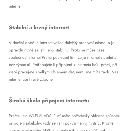
internet.
Stabilní a levný internet
V dnešní době je internet velice důležitý pracovní nástroj a je
opravdu nutné zajistit jeho stabilitu. Proto se může naše
společnost Internet Praha pochlubit tím, že je internet stabilní a
bez výpadků. Potřebujete-li připojení k internetu kvůli práci, při
které pracujete s velkým objemem dat, nemusíte mít strach. Náš
internet vše hravě zvládne.
Široká škála připojení internetu
Preferujete Wi-Fi či ADSL? Ať máte požadavky ohledně způsobu
připojení jakékoliv, vždy se vám pokusíme vyjít vstříc. Kromě
vysokorychlostního ADSL internetu nabízíme rovněž mobilní