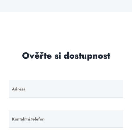
Ověřte si dostupnost
Adresa
Ponechte
toto pole
prázdné.
Kontaktní telefon
Ponechte
toto pole