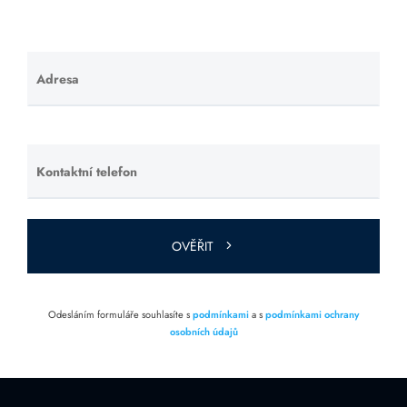
Adresa
Ponechte
toto pole
prázdné.
Kontaktní telefon
Ponechte
toto pole
prázdné.
OVĚŘIT
Odesláním formuláře souhlasíte s
podmínkami
a s
podmínkami ochrany
osobních údajů