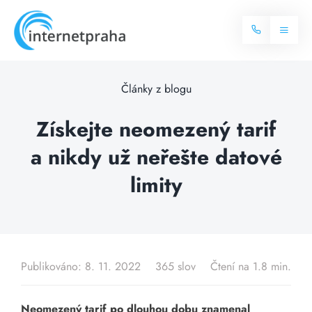
Skip
to
Toggl
content
Naviga
Domů
Články z blogu
Internet
Získejte neomezený tarif
a nikdy už neřešte datové
Balíčky internetu
Televize
limity
Více o internetu
Dostupnost
Často hledané dotazy
Blog
Publikováno: 8. 11. 2022
365 slov
Čtení na 1.8 min.
Kontakt
Neomezený tarif po dlouhou dobu znamenal