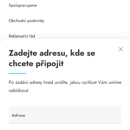
Spolupracujeme
Obchodní podmínky
Reklamační řád
Zadejte adresu, kde se
Připojení k internetu
chcete připojit
Odkazy
Po zadání adresy hned uvidíte, jakou rychlost Vám umíme
Katalog A-seznam.cz
nabídnout.
Matrace - Purtex.sk
Visací zámky - TOKOZ
Adresa
Ponechte
toto pole
Poskytnutí sídla společnosti - YOURFIRM.CZ