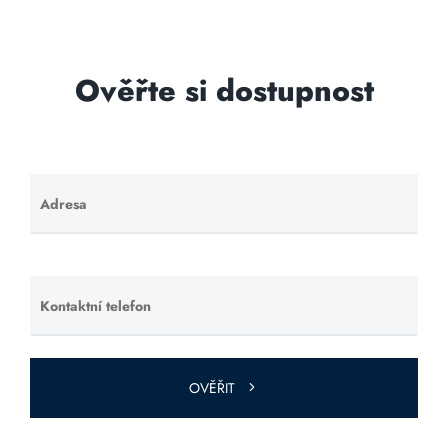
Ověřte si dostupnost
Adresa
Ponechte
toto pole
prázdné.
Kontaktní telefon
Ponechte
toto pole
prázdné.
OVĚŘIT