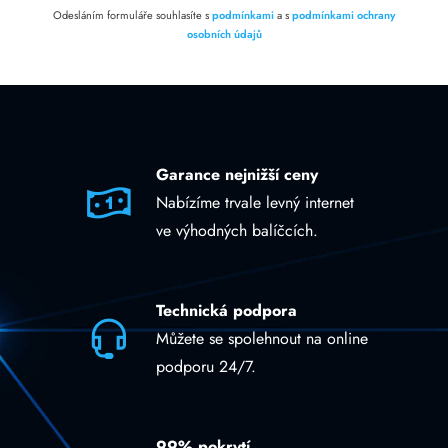
Odesláním formuláře souhlasíte s
podmínkami
a s
podmínkami ochrany
osobních údajů
Garance nejnižší ceny
Nabízíme trvale levný internet
ve výhodných balíčcích.
Technická podpora
Můžete se spolehnout na online
podporu 24/7.
99% pokrytí