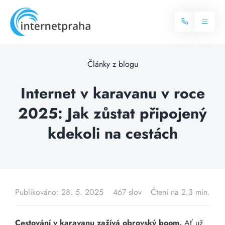
Skip
to
Toggl
content
Naviga
Domů
Články z blogu
Internet
Internet v karavanu v roce
2025: Jak zůstat připojený
Balíčky internetu
Televize
kdekoli na cestách
Více o internetu
Dostupnost
Často hledané dotazy
Blog
Publikováno: 28. 5. 2025
467 slov
Čtení na 2.3 min.
Kontakt
Cestování v karavanu zažívá obrovský boom.
Ať už