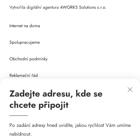
Vytvořila digitální agentura
4WORKS Solutions s.r.o.
Internet na doma
Spolupracujeme
Obchodní podmínky
Reklamační řád
Zadejte adresu, kde se
Připojení k internetu
chcete připojit
Odkazy
Po zadání adresy hned uvidíte, jakou rychlost Vám umíme
Katalog A-seznam.cz
nabídnout.