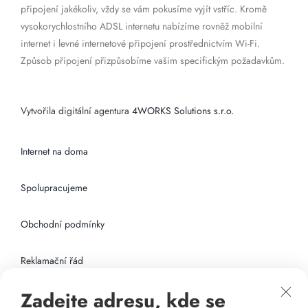
připojení jakékoliv, vždy se vám pokusíme vyjít vstříc. Kromě
vysokorychlostního ADSL internetu nabízíme rovněž mobilní
internet i levné internetové připojení prostřednictvím Wi-Fi.
Způsob připojení přizpůsobíme vašim specifickým požadavkům.
Vytvořila digitální agentura
4WORKS Solutions s.r.o.
Internet na doma
Spolupracujeme
Obchodní podmínky
Reklamační řád
Zadejte adresu, kde se
Připojení k internetu