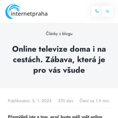
Skip
to
Toggl
content
Naviga
Domů
Články z blogu
Internet
Online televize doma i na
cestách. Zábava, která je
Balíčky internetu
Televize
pro vás všude
Více o internetu
Dostupnost
Často hledané dotazy
Blog
Publikováno: 5. 1. 2023
370 slov
Čtení na 1.9 min.
Kontakt
Přemýšleli jste o tom, proč byste měli volit online