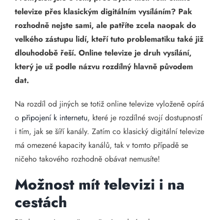
televize přes klasickým digitálním vysíláním? Pak
rozhodně nejste sami, ale patříte zcela naopak do
velkého zástupu lidí, kteří tuto problematiku také již
dlouhodobě řeší. Online televize je druh vysílání,
který je už podle názvu rozdílný hlavně původem
dat.
Na rozdíl od jiných se totiž online televize vyloženě opírá
o
připojení k internetu
, které je rozdílné svojí dostupností
i tím, jak se šíří kanály. Zatím co klasický digitální televize
má omezené kapacity kanálů, tak v tomto případě se
ničeho takového rozhodně obávat nemusíte!
Možnost mít televizi i na
cestách