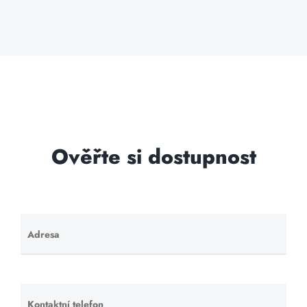
Ověřte si dostupnost
Adresa
Ponechte
toto pole
prázdné.
Kontaktní telefon