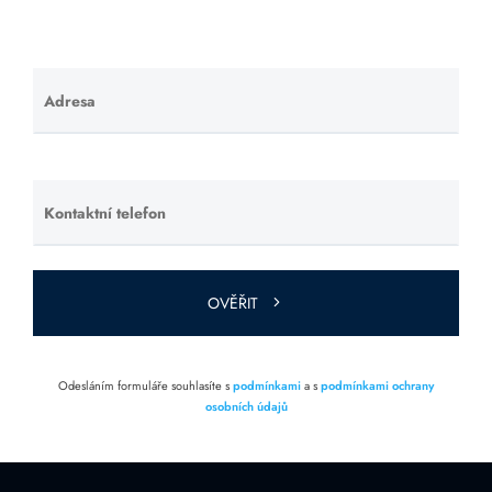
Adresa
Ponechte
toto pole
prázdné.
Kontaktní telefon
Ponechte
toto pole
prázdné.
OVĚŘIT
Odesláním formuláře souhlasíte s
podmínkami
a s
podmínkami ochrany
osobních údajů