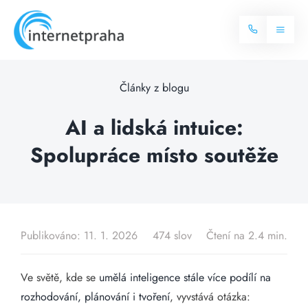
Skip
to
Toggl
content
Naviga
Domů
Články z blogu
Internet
AI a lidská intuice:
Spolupráce místo soutěže
Balíčky internetu
Televize
Více o internetu
Dostupnost
Často hledané dotazy
Publikováno: 11. 1. 2026
474 slov
Čtení na 2.4 min.
Blog
Ve světě, kde se
umělá inteligence stále více podílí na
Kontakt
rozhodování, plánování i tvoření
, vyvstává otázka: