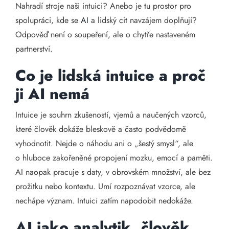
Nahradí stroje naši intuici? Anebo je tu prostor pro
spolupráci, kde se
AI
a lidský cit navzájem doplňují?
Odpověď není o soupeření, ale o chytře nastaveném
partnerství.
Co je lidská intuice a proč
ji AI nemá
Intuice je souhrn zkušeností, vjemů a naučených vzorců,
které člověk dokáže bleskově a často podvědomě
vyhodnotit. Nejde o náhodu ani o „šestý smysl“, ale
o hluboce zakořeněné propojení mozku, emocí a paměti.
AI naopak pracuje s daty, v obrovském množství, ale bez
prožitku nebo kontextu. Umí rozpoznávat vzorce, ale
nechápe význam. Intuici zatím napodobit nedokáže.
AI jako analytik, člověk