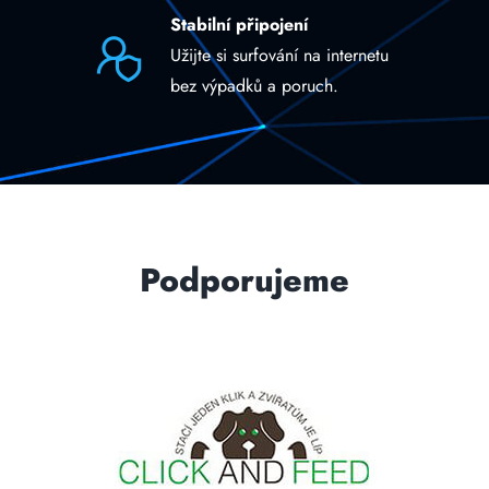
Stabilní připojení
Užijte si surfování na internetu
bez výpadků a poruch.
Podporujeme