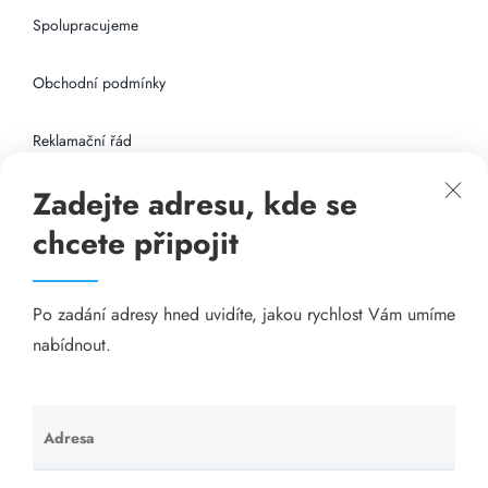
Spolupracujeme
Obchodní podmínky
Reklamační řád
Zadejte adresu, kde se
Připojení k internetu
chcete připojit
Odkazy
Po zadání adresy hned uvidíte, jakou rychlost Vám umíme
Katalog A-seznam.cz
nabídnout.
Matrace - Purtex.sk
Visací zámky - TOKOZ
Adresa
Ponechte
toto pole
Poskytnutí sídla společnosti - YOURFIRM.CZ