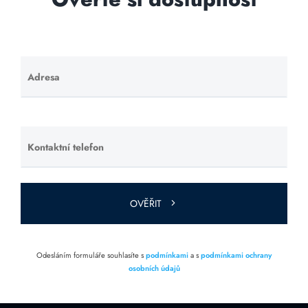
Adresa
Ponechte
toto pole
prázdné.
Kontaktní telefon
Ponechte
toto pole
prázdné.
OVĚŘIT
Odesláním formuláře souhlasíte s
podmínkami
a s
podmínkami ochrany
osobních údajů