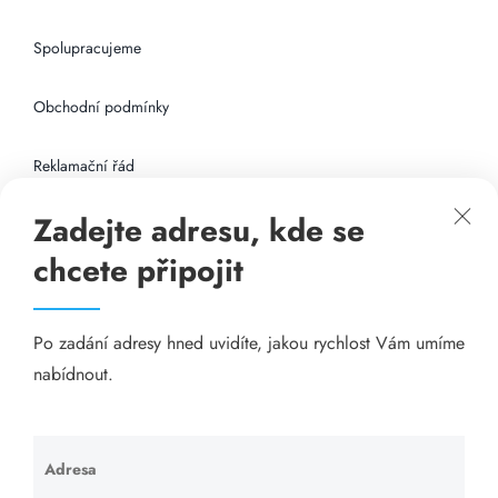
Spolupracujeme
Obchodní podmínky
Reklamační řád
Zadejte adresu, kde se
Připojení k internetu
chcete připojit
Odkazy
Po zadání adresy hned uvidíte, jakou rychlost Vám umíme
Katalog A-seznam.cz
nabídnout.
Matrace - Purtex.sk
Visací zámky - TOKOZ
Adresa
Ponechte