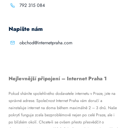
792 315 084
Napište nám
obchod@internetpraha.com
Nejlevnější připojení – Internet Praha 1
Pokud sháníte spolehlivého dodavatele internetu v Praze, jste na
správné adrese. Společnost Internet Praha vám doručí a
nainstaluje internet na doma během maximálně 2 – 3 dnů. Naše
pokrytí funguje zcela bezproblémově nejen po celé Praze, ale i
po blízkém okolí. Chcete-li se ovšem přesto přesvědčit o