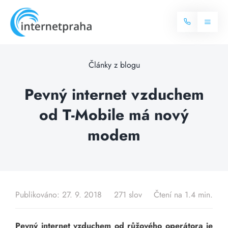
Skip
to
Toggl
content
Naviga
Domů
Články z blogu
Internet
Pevný internet vzduchem
od T-Mobile má nový
Balíčky internetu
Televize
modem
Více o internetu
Dostupnost
Často hledané dotazy
Blog
Publikováno: 27. 9. 2018
271 slov
Čtení na 1.4 min.
Kontakt
Pevný internet vzduchem od růžového operátora je