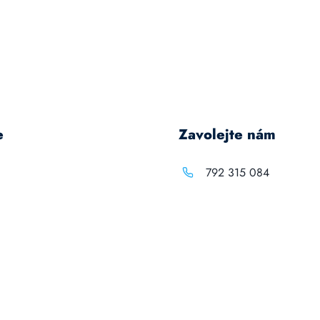
e
Zavolejte nám
792 315 084