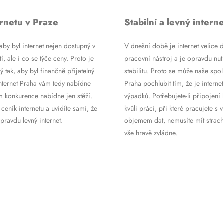
rnetu v Praze
Stabilní a levný interne
by byl internet nejen dostupný v
V dnešní době je internet velice d
tí, ale i co se týče ceny. Proto je
pracovní nástroj a je opravdu nutn
ý tak, aby byl finančně přijatelný
stabilitu. Proto se může naše spol
Internet Praha vám tedy nabídne
Praha pochlubit tím, že je internet
m konkurence nabídne jen stěží.
výpadků. Potřebujete-li připojení 
 ceník internetu a uvidíte sami, že
kvůli práci, při které pracujete s 
ravdu levný internet.
objemem dat, nemusíte mít strach
vše hravě zvládne.