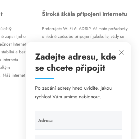
t
Široká škála připojení internetu
ůležitý
Preferujete Wi-Fi či ADSL? Ať máte požadavky
é zajistit jeho
ohledně způsobu připojení jakékoliv, vždy se
ečnost Internet
vám pokusíme vyjít vstříc. Kromě
 stabilní a bez
vysokorychlostního ADSL internetu nabízíme
Zadejte adresu, kde
k internetu
rovněž mobilní internet i levné internetové
se chcete připojit
velkým
připojení prostřednictvím Wi-Fi. Způsob
. Náš internet
připojení přizpůsobíme vašim specifickým
požadavkům.
Po zadání adresy hned uvidíte, jakou
rychlost Vám umíme nabídnout.
Adresa
Ponechte
toto pole
prázdné.