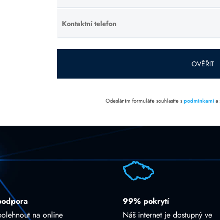
toto pole
prázdné.
Kontaktní telefon
Ponechte
toto pole
prázdné.
OVĚŘIT
Odesláním formuláře souhlasíte s
podmínkami
a
podpora
99% pokrytí
polehnout na online
Náš internet je dostupný ve