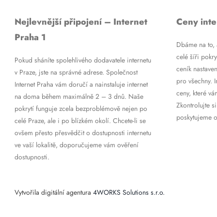
Nejlevnější připojení – Internet
Ceny inte
Praha 1
Dbáme na to, a
celé šíři pokry
Pokud sháníte spolehlivého dodavatele internetu
ceník nastaven
v Praze, jste na správné adrese. Společnost
pro všechny. 
Internet Praha vám doručí a nainstaluje internet
ceny, které vá
na doma během maximálně 2 – 3 dnů. Naše
Zkontrolujte si
pokrytí funguje zcela bezproblémově nejen po
poskytujeme op
celé Praze, ale i po blízkém okolí. Chcete-li se
ovšem přesto přesvědčit o dostupnosti internetu
ve vaší lokalitě, doporučujeme vám ověření
dostupnosti.
Vytvořila digitální agentura
4WORKS Solutions s.r.o.