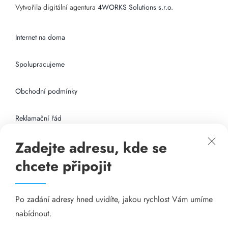
Vytvořila digitální agentura
4WORKS Solutions s.r.o.
Internet na doma
Spolupracujeme
Obchodní podmínky
Reklamační řád
Zadejte adresu, kde se
Připojení k internetu
chcete připojit
Odkazy
Po zadání adresy hned uvidíte, jakou rychlost Vám umíme
Katalog A-seznam.cz
nabídnout.
Matrace - Purtex.sk