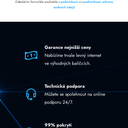
Odesláním formuláře souhlasíte s
podmínkami
a s
podmínkami ochrany
osobních údajů
Garance nejnižší ceny
Nabízíme trvale levný internet
ve výhodných balíčcích.
Technická podpora
Můžete se spolehnout na online
podporu 24/7.
99% pokrytí