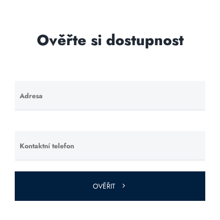
Ověřte si dostupnost
Adresa
Ponechte
toto pole
prázdné.
Kontaktní telefon
Ponechte
toto pole
prázdné.
OVĚŘIT