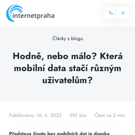
Skip
to
Toggl
content
Naviga
Domů
Články z blogu
Internet
Hodně, nebo málo? Která
mobilní data stačí různým
Balíčky internetu
Televize
uživatelům?
Více o internetu
Dostupnost
Často hledané dotazy
Blog
Publikováno: 16. 6. 2022
392 slov
Čtení na 2 min.
Kontakt
Představa života bez mobilních dat je dneska