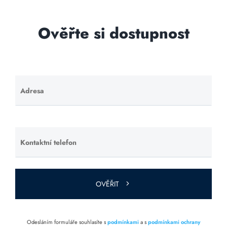
Ověřte si dostupnost
Adresa
Ponechte
toto pole
prázdné.
Kontaktní telefon
Ponechte
toto pole
prázdné.
OVĚŘIT
Odesláním formuláře souhlasíte s
podmínkami
a s
podmínkami ochrany