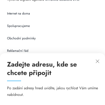
Internet na doma
Spolupracujeme
Obchodní podmínky
Reklamační řád
Zadejte adresu, kde se
Připojení k internetu
chcete připojit
Odkazy
Po zadání adresy hned uvidíte, jakou rychlost Vám umíme
Katalog A-seznam.cz
nabídnout.
Matrace - Purtex.sk