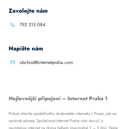
Zavolejte nám
792 315 084
Napište nám
obchod@internetpraha.com
Nejlevnější připojení – Internet Praha 1
Pokud sháníte spolehlivého dodavatele internetu v Praze, jste na
správné adrese. Společnost Internet Praha vám doručí a
nainstaluje internet na doma během maximálně 2 – 3 dnů. Naše