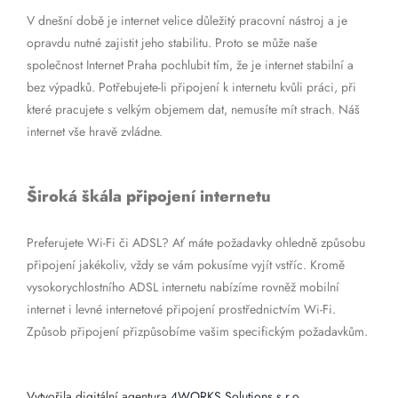
V dnešní době je internet velice důležitý pracovní nástroj a je
opravdu nutné zajistit jeho stabilitu. Proto se může naše
společnost Internet Praha pochlubit tím, že je internet stabilní a
bez výpadků. Potřebujete-li připojení k internetu kvůli práci, při
které pracujete s velkým objemem dat, nemusíte mít strach. Náš
internet vše hravě zvládne.
Široká škála připojení internetu
Preferujete Wi-Fi či ADSL? Ať máte požadavky ohledně způsobu
připojení jakékoliv, vždy se vám pokusíme vyjít vstříc. Kromě
vysokorychlostního ADSL internetu nabízíme rovněž mobilní
internet i levné internetové připojení prostřednictvím Wi-Fi.
Způsob připojení přizpůsobíme vašim specifickým požadavkům.
Vytvořila digitální agentura
4WORKS Solutions s.r.o.