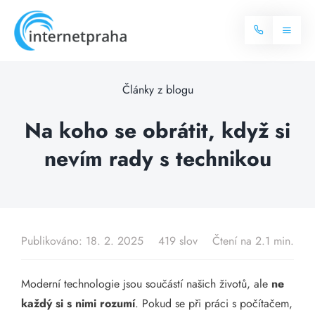
Skip
to
Toggl
content
Naviga
Domů
Články z blogu
Internet
Na koho se obrátit, když si
nevím rady s technikou
Balíčky internetu
Televize
Více o internetu
Dostupnost
Často hledané dotazy
Publikováno: 18. 2. 2025
419 slov
Čtení na 2.1 min.
Blog
Moderní technologie jsou součástí našich životů, ale
ne
Kontakt
každý si s nimi rozumí
. Pokud se při práci s počítačem,