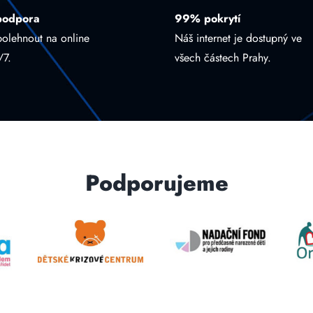
podpora
99% pokrytí
polehnout na online
Náš internet je dostupný ve
/7.
všech částech Prahy.
Podporujeme