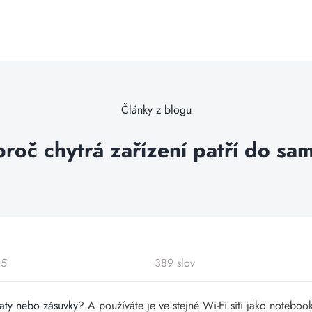
Články z blogu
roč chytrá zařízení patří do sam
25
389 slov
taty nebo zásuvky
? A používáte je ve stejné Wi-Fi síti jako notebooky