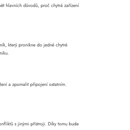
pět hlavních důvodů, proč chytrá zařízení
ník, který pronikne do jedné chytré
niku.
ení a zpomalit připojení ostatním.
liktů s jinými přístroji. Díky tomu bude