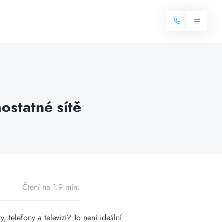
Toggle
Navigat
Domů
Internet
ostatné sítě
Balíčky internetu
Televize
Více o internetu
Dostupnost
Často hledané dotazy
Blog
Čtení na 1.9 min.
Kontakt
, telefony a televizi? To není ideální.