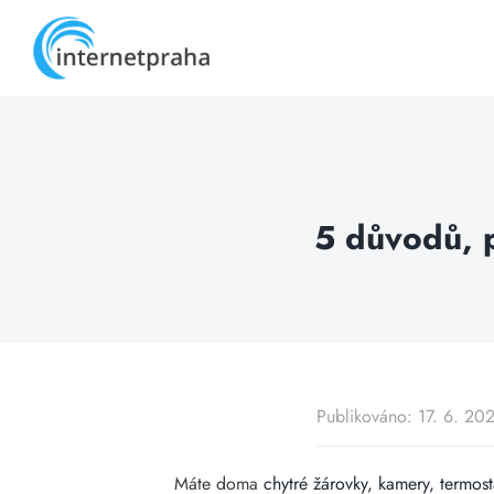
Skip
to
content
5 důvodů, p
Publikováno: 17. 6. 20
Máte doma
chytré žárovky, kamery, termos