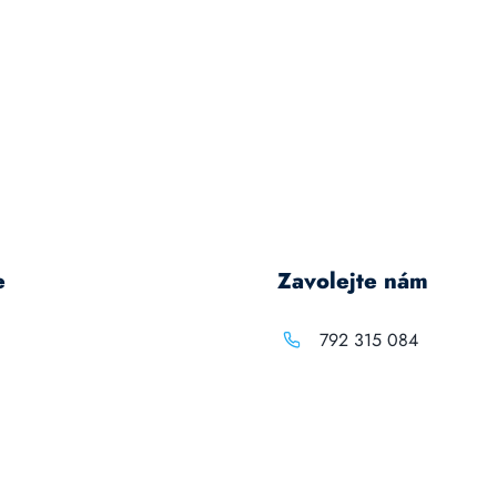
e
Zavolejte nám
792 315 084