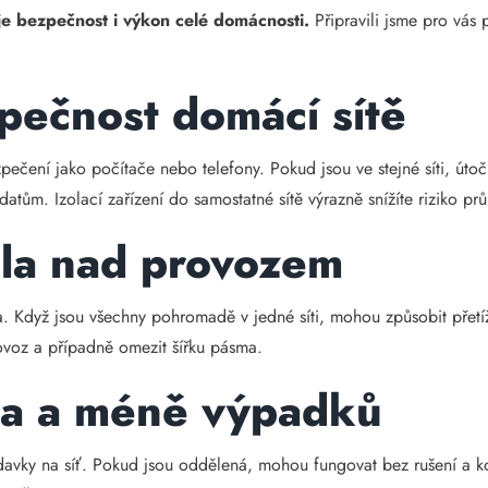
je bezpečnost i výkon celé domácnosti.
Připravili jsme pro vás 
pečnost domácí sítě
zpečení jako počítače nebo telefony. Pokud jsou ve stejné síti, útoč
datům. Izolací zařízení do samostatné sítě výrazně snížíte riziko prů
ola nad provozem
ta. Když jsou všechny pohromadě v jedné síti, mohou způsobit přetíž
rovoz a případně omezit šířku pásma.
lita a méně výpadků
avky na síť. Pokud jsou oddělená, mohou fungovat bez rušení a konf