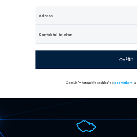
Adresa
Ponechte
toto pole
prázdné.
Kontaktní telefon
Ponechte
toto pole
prázdné.
OVĚŘIT
Odesláním formuláře souhlasíte s
podmínkami
a