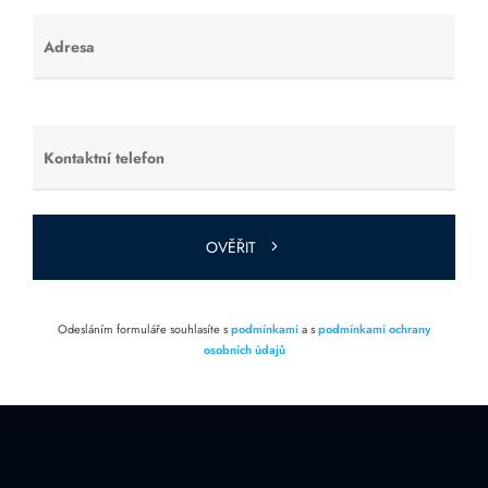
Adresa
Ponechte
toto pole
prázdné.
Kontaktní telefon
Ponechte
toto pole
prázdné.
OVĚŘIT
Odesláním formuláře souhlasíte s
podmínkami
a s
podmínkami ochrany
osobních údajů