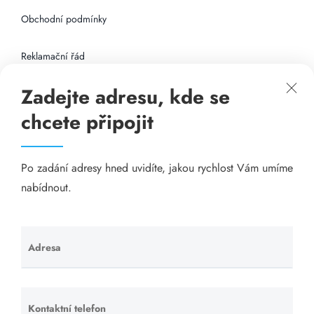
Obchodní podmínky
Reklamační řád
Zadejte adresu, kde se
Připojení k internetu
chcete připojit
Odkazy
Po zadání adresy hned uvidíte, jakou rychlost Vám umíme
Katalog A-seznam.cz
nabídnout.
Matrace - Purtex.sk
Visací zámky - TOKOZ
Adresa
Ponechte
toto pole
Poskytnutí sídla společnosti - YOURFIRM.CZ
prázdné.
Kontaktní telefon
Ponechte