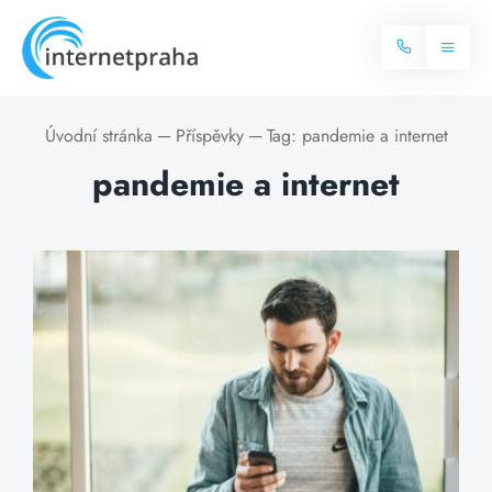
Skip
to
Toggl
content
Naviga
Domů
Úvodní stránka
─
Příspěvky
─
Tag:
pandemie a internet
pandemie a internet
Internet
Balíčky internetu
Televize
Více o internetu
Dostupnost
Často hledané dotazy
Blog
Kontakt