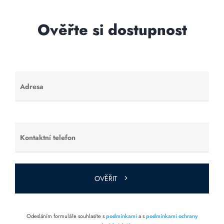
Ověřte si dostupnost
Adresa
Ponechte
toto pole
prázdné.
Kontaktní telefon
Ponechte
toto pole
prázdné.
OVĚŘIT
Odesláním formuláře souhlasíte s
podmínkami
a s
podmínkami ochrany