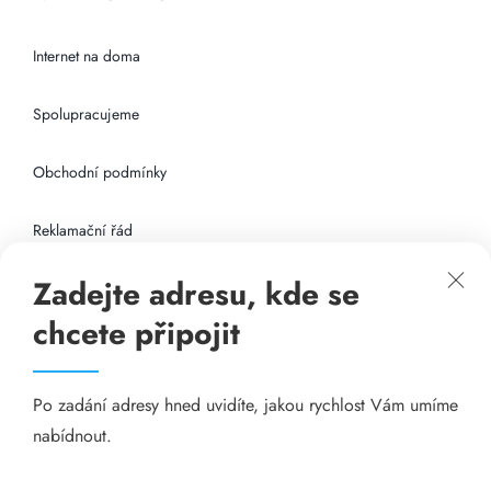
Internet na doma
Spolupracujeme
Obchodní podmínky
Reklamační řád
Zadejte adresu, kde se
Připojení k internetu
chcete připojit
Odkazy
Po zadání adresy hned uvidíte, jakou rychlost Vám umíme
Katalog A-seznam.cz
nabídnout.
Matrace - Purtex.sk