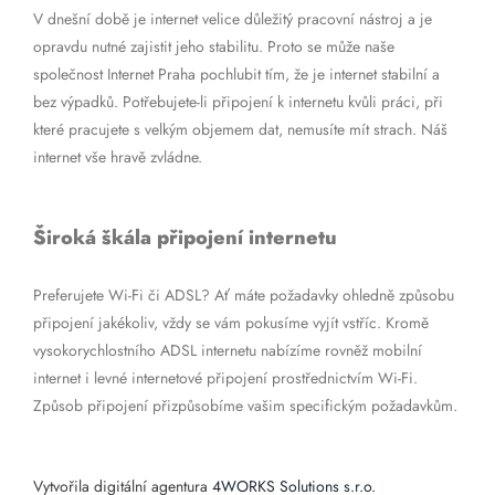
V dnešní době je internet velice důležitý pracovní nástroj a je
opravdu nutné zajistit jeho stabilitu. Proto se může naše
společnost Internet Praha pochlubit tím, že je internet stabilní a
bez výpadků. Potřebujete-li připojení k internetu kvůli práci, při
které pracujete s velkým objemem dat, nemusíte mít strach. Náš
internet vše hravě zvládne.
Široká škála připojení internetu
Preferujete Wi-Fi či ADSL? Ať máte požadavky ohledně způsobu
připojení jakékoliv, vždy se vám pokusíme vyjít vstříc. Kromě
vysokorychlostního ADSL internetu nabízíme rovněž mobilní
internet i levné internetové připojení prostřednictvím Wi-Fi.
Způsob připojení přizpůsobíme vašim specifickým požadavkům.
Vytvořila digitální agentura
4WORKS Solutions s.r.o.