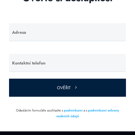
Adresa
Ponechte
toto pole
prázdné.
Kontaktní telefon
Ponechte
toto pole
prázdné.
OVĚŘIT
Odesláním formuláře souhlasíte s
podmínkami
a s
podmínkami ochrany
osobních údajů