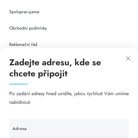
Spolupracujeme
Obchodní podmínky
Reklamační řád
Zadejte adresu, kde se
Připojení k internetu
chcete připojit
Odkazy
Po zadání adresy hned uvidíte, jakou rychlost Vám umíme
Katalog A-seznam.cz
nabídnout.
Matrace - Purtex.sk
Visací zámky - TOKOZ
Adresa
Ponechte
toto pole