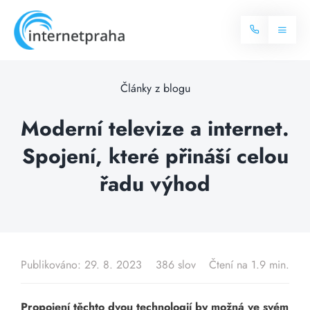
Skip
to
Toggl
content
Naviga
Domů
Články z blogu
Internet
Moderní televize a internet.
Spojení, které přináší celou
Balíčky internetu
Televize
řadu výhod
Více o internetu
Dostupnost
Často hledané dotazy
Blog
Publikováno: 29. 8. 2023
386 slov
Čtení na 1.9 min.
Kontakt
Propojení těchto dvou technologií by možná ve svém