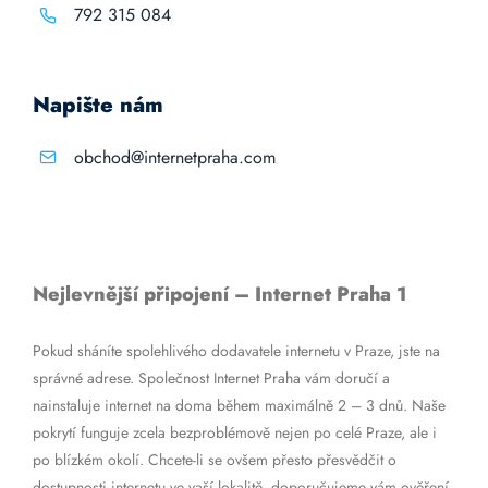
792 315 084
Napište nám
obchod@internetpraha.com
Nejlevnější připojení – Internet Praha 1
Pokud sháníte spolehlivého dodavatele internetu v Praze, jste na
správné adrese. Společnost Internet Praha vám doručí a
nainstaluje internet na doma během maximálně 2 – 3 dnů. Naše
pokrytí funguje zcela bezproblémově nejen po celé Praze, ale i
po blízkém okolí. Chcete-li se ovšem přesto přesvědčit o
dostupnosti internetu ve vaší lokalitě, doporučujeme vám ověření