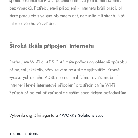
společnost Internet Praha pochlubit tím, že je internet stabilní a
bez výpadků. Potřebujete-li připojení k internetu kvůli práci, při
které pracujete s velkým objemem dat, nemusíte mít strach. Náš
internet vše hravě zvládne.
Široká škála připojení internetu
Preferujete Wi-Fi či ADSL? Ať máte požadavky ohledně způsobu
připojení jakékoliv, vždy se vám pokusíme vyjít vstříc. Kromě
vysokorychlostního ADSL internetu nabízíme rovněž mobilní
internet i levné internetové připojení prostřednictvím Wi-Fi.
Způsob připojení přizpůsobíme vašim specifickým požadavkům.
Vytvořila digitální agentura
4WORKS Solutions s.r.o.
Internet na doma