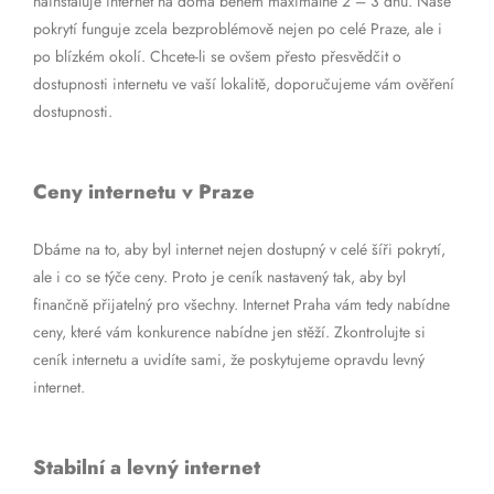
nainstaluje internet na doma během maximálně 2 – 3 dnů. Naše
pokrytí funguje zcela bezproblémově nejen po celé Praze, ale i
po blízkém okolí. Chcete-li se ovšem přesto přesvědčit o
dostupnosti internetu ve vaší lokalitě, doporučujeme vám ověření
dostupnosti.
Ceny internetu v Praze
Dbáme na to, aby byl internet nejen dostupný v celé šíři pokrytí,
ale i co se týče ceny. Proto je ceník nastavený tak, aby byl
finančně přijatelný pro všechny. Internet Praha vám tedy nabídne
ceny, které vám konkurence nabídne jen stěží. Zkontrolujte si
ceník internetu a uvidíte sami, že poskytujeme opravdu levný
internet.
Stabilní a levný internet