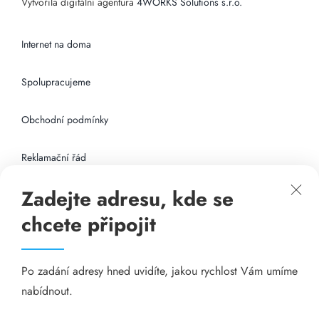
Vytvořila digitální agentura
4WORKS Solutions s.r.o.
Internet na doma
Spolupracujeme
Obchodní podmínky
Reklamační řád
Zadejte adresu, kde se
Připojení k internetu
chcete připojit
Odkazy
Po zadání adresy hned uvidíte, jakou rychlost Vám umíme
Katalog A-seznam.cz
nabídnout.
Matrace - Purtex.sk