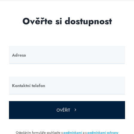
Ověřte si dostupnost
Adresa
Ponechte
toto pole
prázdné.
Kontaktní telefon
Ponechte
toto pole
prázdné.
OVĚŘIT
Odesláním formuláře souhlasíte s
podmínkami
a s
podmínkami ochrany