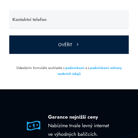
prázdné.
Kontaktní telefon
Ponechte
toto pole
prázdné.
OVĚŘIT
Odesláním formuláře souhlasíte s
podmínkami
a s
podmínkami ochrany
osobních údajů
Garance nejnižší ceny
Nabízíme trvale levný internet
ve výhodných balíčcích.