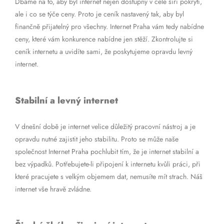
Dbáme na to, aby byl internet nejen dostupný v celé šíři pokrytí,
ale i co se týče ceny. Proto je ceník nastavený tak, aby byl
finančně přijatelný pro všechny. Internet Praha vám tedy nabídne
ceny, které vám konkurence nabídne jen stěží. Zkontrolujte si
ceník internetu a uvidíte sami, že poskytujeme opravdu levný
internet.
Stabilní a levný internet
V dnešní době je internet velice důležitý pracovní nástroj a je
opravdu nutné zajistit jeho stabilitu. Proto se může naše
společnost Internet Praha pochlubit tím, že je internet stabilní a
bez výpadků. Potřebujete-li připojení k internetu kvůli práci, při
které pracujete s velkým objemem dat, nemusíte mít strach. Náš
internet vše hravě zvládne.