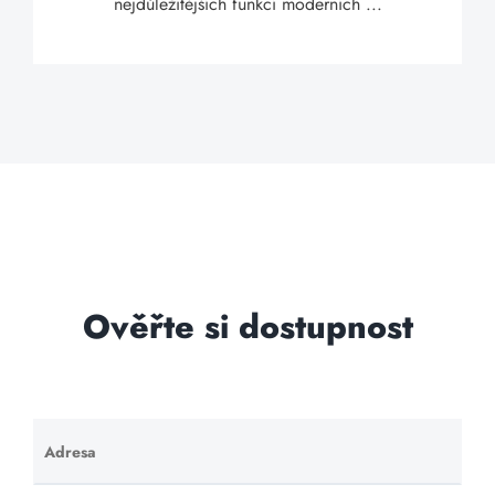
nejdůležitějších funkcí moderních ...
Ověřte si dostupnost
Adresa
Ponechte
toto pole