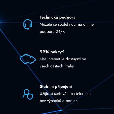
Technická podpora
Můžete se spolehnout na online
podporu 24/7.
99% pokrytí
Náš internet je dostupný ve
všech částech Prahy.
Stabilní připojení
Užijte si surfování na internetu
bez výpadků a poruch.