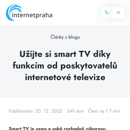
Skip
to
Toggl
content
Naviga
Domů
Články z blogu
Internet
Užijte si smart TV díky
funkcím od poskytovatelů
Balíčky internetu
Televize
internetové televize
Více o internetu
Dostupnost
Často hledané dotazy
Blog
Publikováno: 20. 12. 2022
349 slov
Čtení na 1.7 min.
Kontakt
Smart TV je sama o sobě rozhodně výbornou