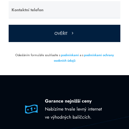
Kontaktní telefon
Ponechte
toto pole
prázdné.
OVĚŘIT
Odesláním formuláře souhlasíte s
podmínkami
a s
podmínkami ochrany
osobních údajů
Garance nejnižší ceny
Nabízíme trvale levný internet
ve výhodných balíčcích.