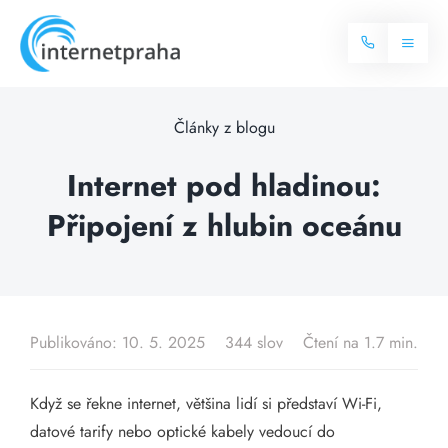
Skip
to
Toggl
content
Naviga
Domů
Články z blogu
Internet
Internet pod hladinou:
Připojení z hlubin oceánu
Balíčky internetu
Televize
Více o internetu
Dostupnost
Často hledané dotazy
Publikováno: 10. 5. 2025
344 slov
Čtení na 1.7 min.
Blog
Když se řekne internet, většina lidí si představí Wi-Fi,
Kontakt
datové tarify nebo optické kabely vedoucí do