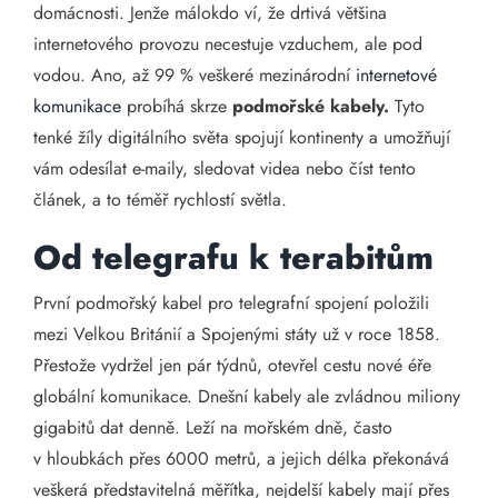
domácnosti. Jenže málokdo ví, že drtivá většina
internetového provozu necestuje vzduchem, ale pod
vodou. Ano, až 99 % veškeré mezinárodní
internetové
komunikace
probíhá skrze
podmořské kabely.
Tyto
tenké žíly digitálního světa spojují kontinenty a umožňují
vám odesílat e-maily, sledovat videa nebo číst tento
článek, a to téměř rychlostí světla.
Od telegrafu k terabitům
První podmořský kabel pro telegrafní spojení položili
mezi Velkou Británií a Spojenými státy už v roce 1858.
Přestože vydržel jen pár týdnů, otevřel cestu nové éře
globální komunikace. Dnešní kabely ale zvládnou miliony
gigabitů dat denně. Leží na mořském dně, často
v hloubkách přes 6000 metrů, a jejich délka překonává
veškerá představitelná měřítka, nejdelší kabely mají přes