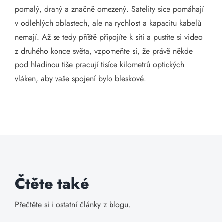
pomalý, drahý a značně omezený. Satelity sice pomáhají
v odlehlých oblastech, ale na rychlost a kapacitu kabelů
nemají. Až se tedy příště připojíte k síti a pustíte si video
z druhého konce světa, vzpomeňte si, že právě někde
pod hladinou tiše pracují tisíce kilometrů optických
vláken, aby vaše spojení bylo bleskové.
Čtěte také
Přečtěte si i ostatní články z blogu.