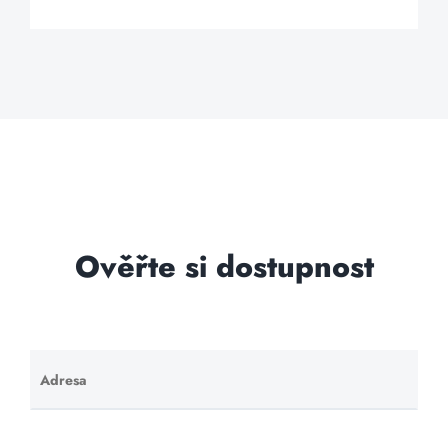
Ověřte si dostupnost
Adresa
Ponechte
toto pole
prázdné.