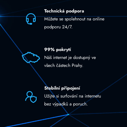
Technická podpora
Můžete se spolehnout na online
podporu 24/7.
99% pokrytí
Náš internet je dostupný ve
všech částech Prahy.
Stabilní připojení
Užijte si surfování na internetu
bez výpadků a poruch.