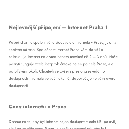
Nejlevnější připojení – Internet Praha 1
Pokud sháníte spolehlivého dodavatele internetu v Praze, jste na
správné adrese. Společnost Internet Praha vám doručí a
nainstaluje internet na doma během maximálně 2 – 3 dnů. Naše
pokrytí funguje zcela bezproblémově nejen po celé Praze, ale i
po blízkém okolí. Chcete-li se ovšem přesto přesvědčit o
dostupnosti internetu ve vaší lokalitě, doporučujeme vám ověření
dostupnosti.
Ceny internetu v Praze
Dbáme na to, aby byl internet nejen dostupný v celé šíři pokrytí,
ale i co se týče ceny. Proto je ceník nastavený tak, aby byl