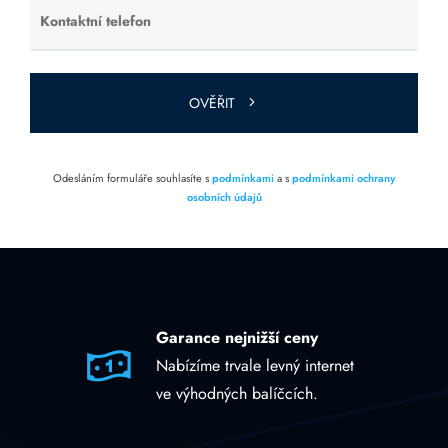
Kontaktní telefon
Ponechte
toto pole
prázdné.
OVĚŘIT
Odesláním formuláře souhlasíte s
podmínkami
a s
podmínkami ochrany
osobních údajů
Garance nejnižší ceny
Nabízíme trvale levný internet
ve výhodných balíčcích.