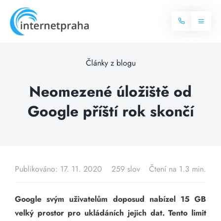
Skip
to
Toggl
content
Naviga
Domů
Články z blogu
Internet
Neomezené úložiště od
Google příští rok skončí
Balíčky internetu
Televize
Více o internetu
Dostupnost
Často hledané dotazy
Publikováno: 17. 11. 2020
259 slov
Čtení na 1.3 min.
Blog
Google svým uživatelům doposud nabízel 15 GB
Kontakt
velký prostor pro ukládáních jejich dat. Tento limit