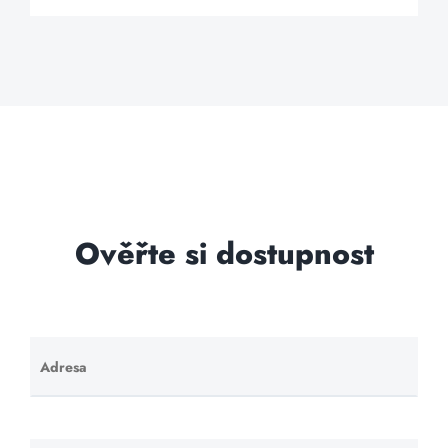
Ověřte si dostupnost
Adresa
Ponechte
toto pole
prázdné.