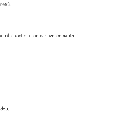
metrů.
 manuální kontrola nad nastavením nabízejí
adou.