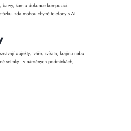
st, barvy, šum a dokonce kompozici.
 otázku, zda mohou chytré telefony s AI
y
návají objekty, tváře, zvířata, krajinu nebo
žené snímky i v náročných podmínkách,