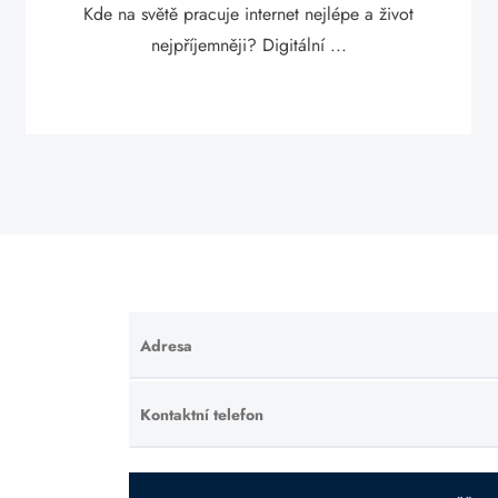
Kde na světě pracuje internet nejlépe a život
nejpříjemněji? Digitální ...
Adresa
Ponechte
toto pole
prázdné.
Kontaktní telefon
Ponechte
toto pole
prázdné.