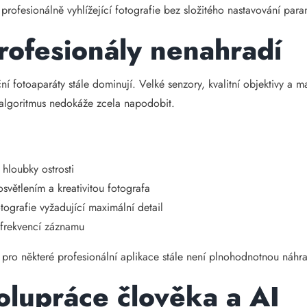
profesionálně vyhlížející fotografie bez složitého nastavování para
rofesionály nenahradí
iční fotoaparáty stále dominují. Velké senzory, kvalitní objektivy a
í algoritmus nedokáže zcela napodobit.
 hloubky ostrosti
světlením a kreativitou fotografa
tografie vyžadující maximální detail
 frekvencí záznamu
le pro některé profesionální aplikace stále není plnohodnotnou náhr
lupráce člověka a AI