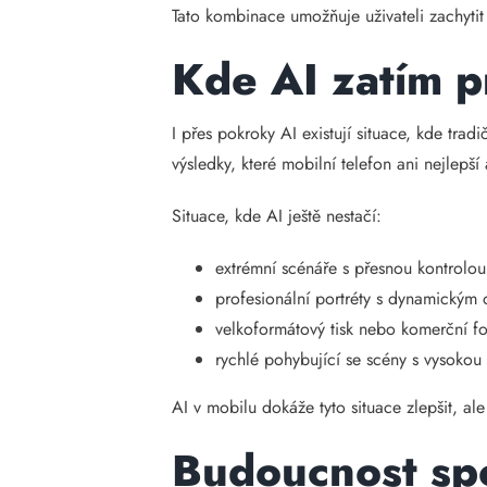
Tato kombinace umožňuje uživateli zachytit 
Kde AI zatím p
I přes pokroky AI existují situace, kde trad
výsledky, které mobilní telefon ani nejlepš
Situace, kde AI ještě nestačí:
extrémní scénáře s přesnou kontrolou
profesionální portréty s dynamickým o
velkoformátový tisk nebo komerční fo
rychlé pohybující se scény s vysokou
AI v mobilu dokáže tyto situace zlepšit, a
Budoucnost spo