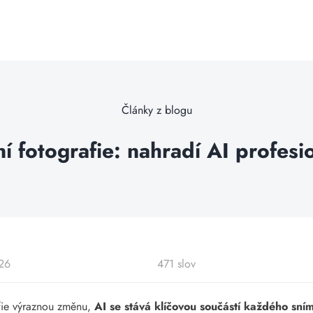
Články z blogu
 fotografie: nahradí AI profesi
026
471 slov
afie výraznou změnu,
AI se stává klíčovou součástí každého sní