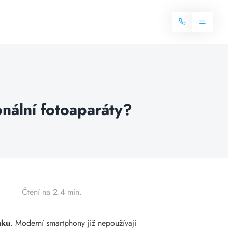
Toggle
Navigat
Domů
Internet
onální fotoaparáty?
Balíčky internetu
Televize
Více o internetu
Dostupnost
Často hledané dotazy
Blog
Čtení na 2.4 min.
Kontakt
mku
. Moderní smartphony již nepoužívají