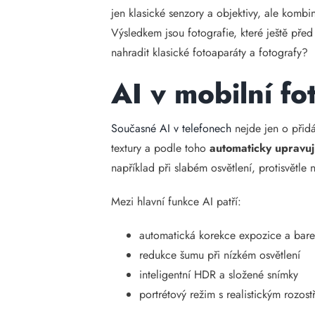
jen klasické senzory a objektivy, ale komb
Výsledkem jsou fotografie, které ještě před
nahradit klasické fotoaparáty a fotografy?
AI v mobilní fot
Současné AI v telefonech
nejde jen o přidá
textury a podle toho
automaticky upravuj
například při slabém osvětlení, protisvětle
Mezi hlavní funkce AI patří:
automatická korekce expozice a bar
redukce šumu při nízkém osvětlení
inteligentní HDR a složené snímky
portrétový režim s realistickým rozos