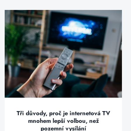
Tři důvody, proč je internetová TV
mnohem lepší volbou, než
pozemní vysílání