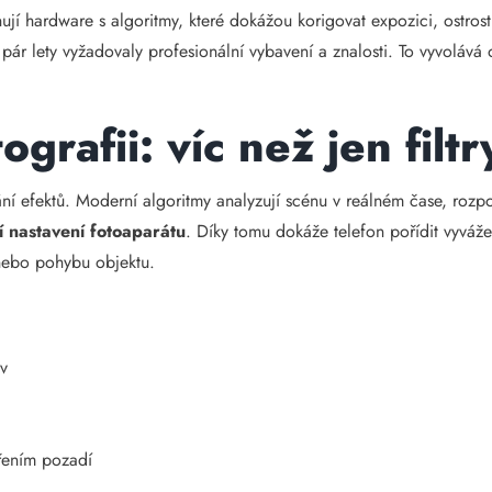
inují hardware s algoritmy, které dokážou korigovat expozici, ostro
 pár lety vyžadovaly profesionální vybavení a znalosti. To vyvolává
ografii: víc než jen filtr
ní efektů. Moderní algoritmy analyzují scénu v reálném čase, rozpoz
í nastavení fotoaparátu
. Díky tomu dokáže telefon pořídit vyvá
 nebo pohybu objektu.
ev
třením pozadí