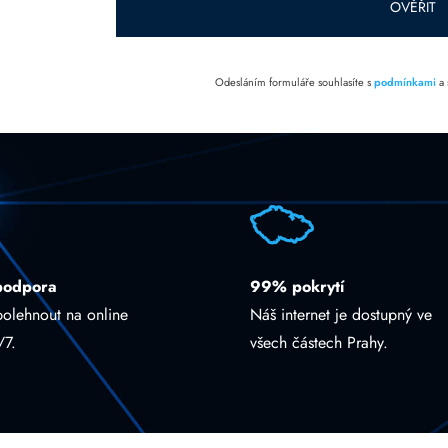
OVĚŘIT
Odesláním formuláře souhlasíte s
podmínkami
a
podpora
99% pokrytí
polehnout na online
Náš internet je dostupný ve
/7.
všech částech Prahy.