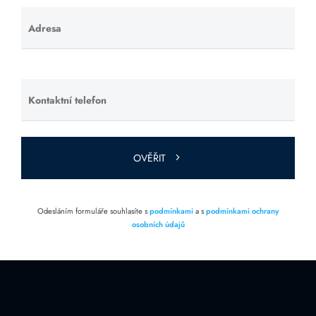
Adresa
Ponechte
toto pole
prázdné.
Kontaktní telefon
Ponechte
toto pole
prázdné.
OVĚŘIT
Odesláním formuláře souhlasíte s
podmínkami
a s
podmínkami ochrany
osobních údajů