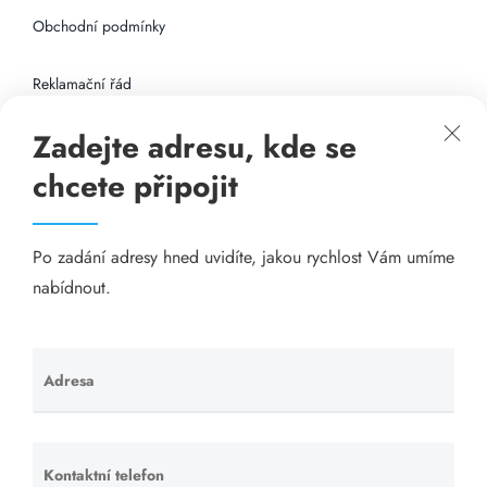
Obchodní podmínky
Reklamační řád
Zadejte adresu, kde se
Připojení k internetu
chcete připojit
Odkazy
Po zadání adresy hned uvidíte, jakou rychlost Vám umíme
Katalog A-seznam.cz
nabídnout.
Matrace - Purtex.sk
Visací zámky - TOKOZ
Adresa
Ponechte
toto pole
Poskytnutí sídla společnosti - YOURFIRM.CZ
prázdné.
Kontaktní telefon
Ponechte