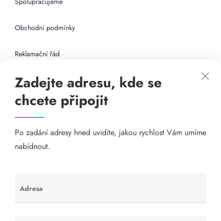
Spolupracujeme
Obchodní podmínky
Reklamační řád
Zadejte adresu, kde se
Připojení k internetu
chcete připojit
Odkazy
Po zadání adresy hned uvidíte, jakou rychlost Vám umíme
Katalog A-seznam.cz
nabídnout.
Matrace - Purtex.sk
Visací zámky - TOKOZ
Adresa
Ponechte
toto pole
Poskytnutí sídla společnosti - YOURFIRM.CZ
prázdné.