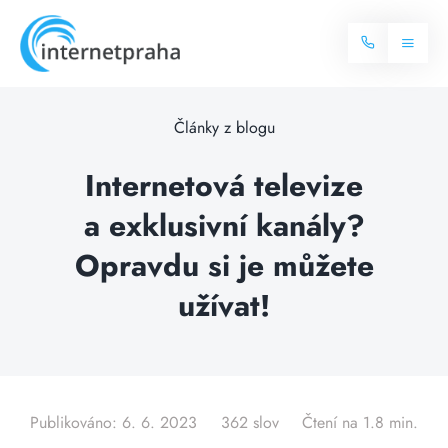
Skip
to
Toggl
content
Naviga
Domů
Články z blogu
Internet
Internetová televize
a exklusivní kanály?
Balíčky internetu
Televize
Opravdu si je můžete
Více o internetu
Dostupnost
užívat!
Často hledané dotazy
Blog
Kontakt
Publikováno: 6. 6. 2023
362 slov
Čtení na 1.8 min.