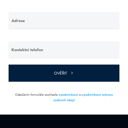
Adresa
Ponechte
toto pole
prázdné.
Kontaktní telefon
Ponechte
toto pole
prázdné.
OVĚŘIT
Odesláním formuláře souhlasíte s
podmínkami
a s
podmínkami ochrany
osobních údajů