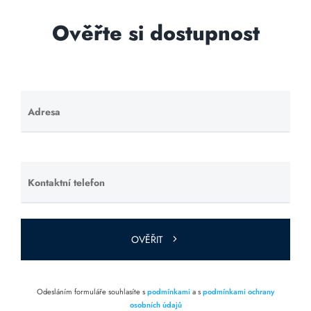
Ověřte si dostupnost
Adresa
Ponechte
toto pole
prázdné.
Kontaktní telefon
Ponechte
toto pole
prázdné.
OVĚŘIT
Odesláním formuláře souhlasíte s
podmínkami
a s
podmínkami ochrany
osobních údajů