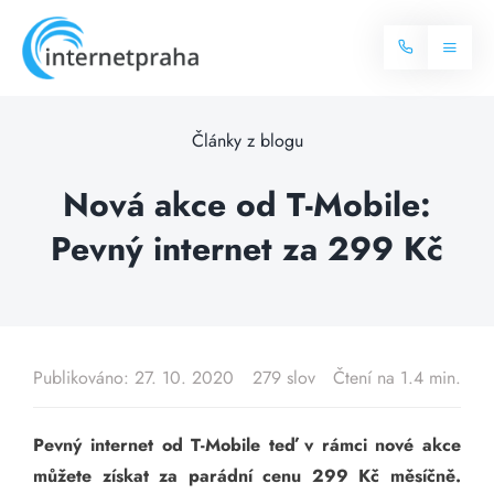
Skip
to
Toggl
content
Naviga
Domů
Články z blogu
Internet
Nová akce od T-Mobile:
Pevný internet za 299 Kč
Balíčky internetu
Televize
Více o internetu
Dostupnost
Často hledané dotazy
Publikováno: 27. 10. 2020
279 slov
Čtení na 1.4 min.
Blog
Pevný internet od T-Mobile teď v rámci nové akce
Kontakt
můžete získat za parádní cenu 299 Kč měsíčně.