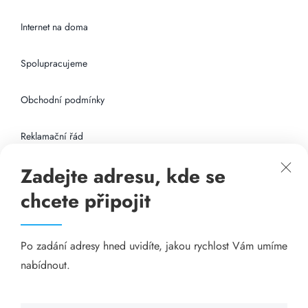
Internet na doma
Spolupracujeme
Obchodní podmínky
Reklamační řád
Zadejte adresu, kde se
Připojení k internetu
chcete připojit
Odkazy
Po zadání adresy hned uvidíte, jakou rychlost Vám umíme
Katalog A-seznam.cz
nabídnout.
Matrace - Purtex.sk