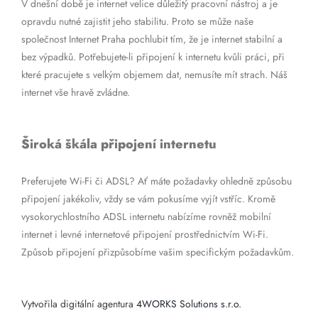
V dnešní době je internet velice důležitý pracovní nástroj a je
opravdu nutné zajistit jeho stabilitu. Proto se může naše
společnost Internet Praha pochlubit tím, že je internet stabilní a
bez výpadků. Potřebujete-li připojení k internetu kvůli práci, při
které pracujete s velkým objemem dat, nemusíte mít strach. Náš
internet vše hravě zvládne.
Široká škála připojení internetu
Preferujete Wi-Fi či ADSL? Ať máte požadavky ohledně způsobu
připojení jakékoliv, vždy se vám pokusíme vyjít vstříc. Kromě
vysokorychlostního ADSL internetu nabízíme rovněž mobilní
internet i levné internetové připojení prostřednictvím Wi-Fi.
Způsob připojení přizpůsobíme vašim specifickým požadavkům.
Vytvořila digitální agentura
4WORKS Solutions s.r.o.