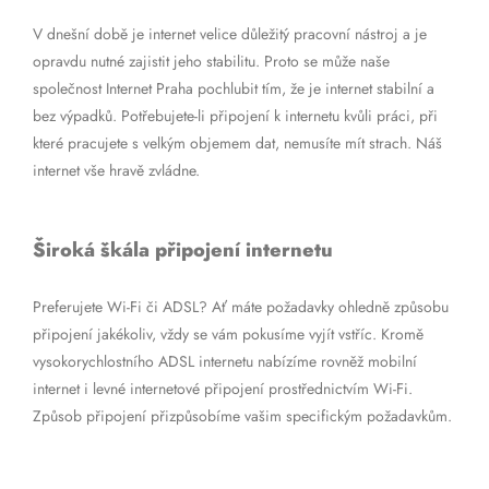
V dnešní době je internet velice důležitý pracovní nástroj a je
opravdu nutné zajistit jeho stabilitu. Proto se může naše
společnost Internet Praha pochlubit tím, že je internet stabilní a
bez výpadků. Potřebujete-li připojení k internetu kvůli práci, při
které pracujete s velkým objemem dat, nemusíte mít strach. Náš
internet vše hravě zvládne.
Široká škála připojení internetu
Preferujete Wi-Fi či ADSL? Ať máte požadavky ohledně způsobu
připojení jakékoliv, vždy se vám pokusíme vyjít vstříc. Kromě
vysokorychlostního ADSL internetu nabízíme rovněž mobilní
internet i levné internetové připojení prostřednictvím Wi-Fi.
Způsob připojení přizpůsobíme vašim specifickým požadavkům.