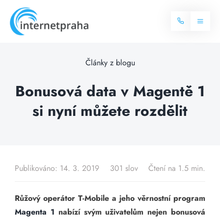
Skip
to
Toggl
content
Naviga
Domů
Články z blogu
Internet
Bonusová data v Magentě 1
si nyní můžete rozdělit
Balíčky internetu
Televize
Více o internetu
Dostupnost
Často hledané dotazy
Publikováno: 14. 3. 2019
301 slov
Čtení na 1.5 min.
Blog
Růžový operátor T-Mobile a jeho věrnostní program
Kontakt
Magenta 1
nabízí svým uživatelům nejen bonusová