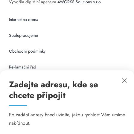
Vytvořila digitální agentura
4WORKS Solutions s.r.o.
Internet na doma
Spolupracujeme
Obchodní podmínky
Reklamační řád
Zadejte adresu, kde se
Připojení k internetu
chcete připojit
Odkazy
Po zadání adresy hned uvidíte, jakou rychlost Vám umíme
Katalog A-seznam.cz
nabídnout.
Matrace - Purtex.sk