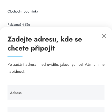
Obchodní podmínky
Reklamační řád
Zadejte adresu, kde se
Připojení k internetu
chcete připojit
Odkazy
Po zadání adresy hned uvidíte, jakou rychlost Vám umíme
Katalog A-seznam.cz
nabídnout.
Matrace - Purtex.sk
Visací zámky - TOKOZ
Adresa
Ponechte
toto pole
Poskytnutí sídla společnosti - YOURFIRM.CZ
prázdné.