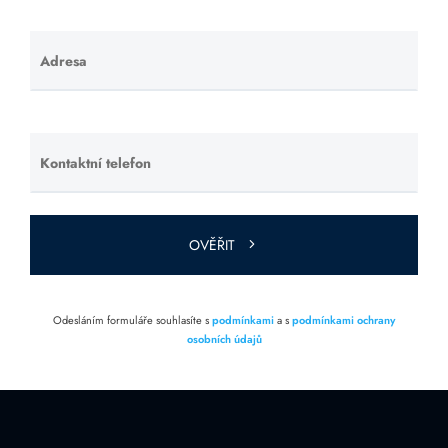
Adresa
Ponechte
toto pole
prázdné.
Kontaktní telefon
Ponechte
toto pole
prázdné.
OVĚŘIT
Odesláním formuláře souhlasíte s
podmínkami
a s
podmínkami ochrany
osobních údajů