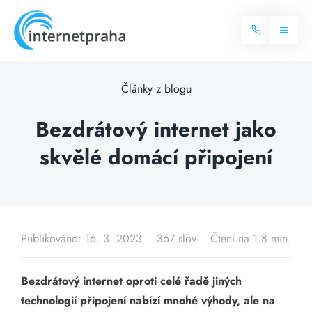
Skip
to
Toggl
content
Naviga
Domů
Články z blogu
Internet
Bezdrátový internet jako
skvělé domácí připojení
Balíčky internetu
Televize
Více o internetu
Dostupnost
Často hledané dotazy
Publikováno: 16. 3. 2023
367 slov
Čtení na 1.8 min.
Blog
Bezdrátový internet oproti celé řadě jiných
Kontakt
technologií připojení nabízí mnohé výhody, ale na