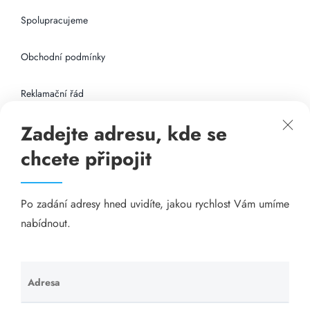
Spolupracujeme
Obchodní podmínky
Reklamační řád
Zadejte adresu, kde se
Připojení k internetu
chcete připojit
Odkazy
Po zadání adresy hned uvidíte, jakou rychlost Vám umíme
Katalog A-seznam.cz
nabídnout.
Matrace - Purtex.sk
Visací zámky - TOKOZ
Adresa
Ponechte
toto pole