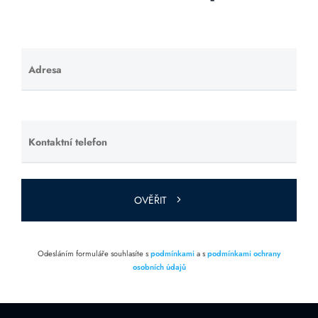
Adresa
Ponechte
toto pole
prázdné.
Kontaktní telefon
Ponechte
toto pole
prázdné.
OVĚŘIT
Odesláním formuláře souhlasíte s
podmínkami
a s
podmínkami ochrany
osobních údajů