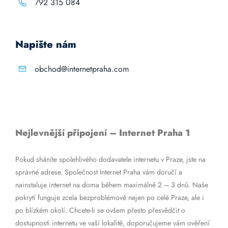
792 315 084
Napište nám
obchod@internetpraha.com
Nejlevnější připojení – Internet Praha 1
Pokud sháníte spolehlivého dodavatele internetu v Praze, jste na
správné adrese. Společnost Internet Praha vám doručí a
nainstaluje internet na doma během maximálně 2 – 3 dnů. Naše
pokrytí funguje zcela bezproblémově nejen po celé Praze, ale i
po blízkém okolí. Chcete-li se ovšem přesto přesvědčit o
dostupnosti internetu ve vaší lokalitě, doporučujeme vám ověření