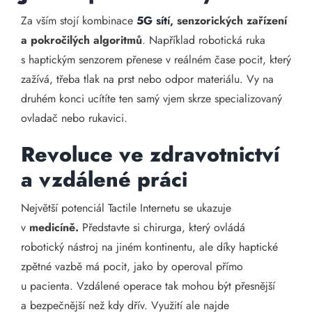
Za vším stojí kombinace
5G sít
í, senzorických zařízení
a pokročilých algoritmů
. Například robotická ruka
s haptickým senzorem přenese v reálném čase pocit, který
zažívá, třeba tlak na prst nebo odpor materiálu. Vy na
druhém konci ucítíte ten samý vjem skrze specializovaný
ovladač nebo rukavici.
Revoluce ve zdravotnictví
a vzdálené práci
Největší potenciál Tactile Internetu se ukazuje
v
medicíně.
Představte si chirurga, který ovládá
robotický nástroj na jiném kontinentu, ale díky haptické
zpětné vazbě má pocit, jako by operoval přímo
u pacienta. Vzdálené operace tak mohou být přesnější
a bezpečnější než kdy dřív. Využití ale najde