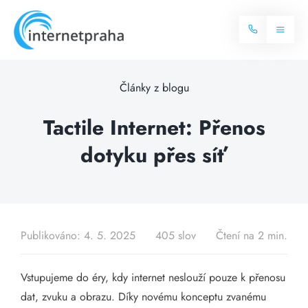
Skip
to
Toggl
content
Naviga
Domů
Články z blogu
Internet
Tactile Internet: Přenos
dotyku přes síť
Balíčky internetu
Televize
Více o internetu
Dostupnost
Často hledané dotazy
Publikováno: 4. 5. 2025
405 slov
Čtení na 2 min.
Blog
Vstupujeme do éry, kdy internet neslouží pouze k přenosu
Kontakt
dat, zvuku a obrazu. Díky novému konceptu zvanému