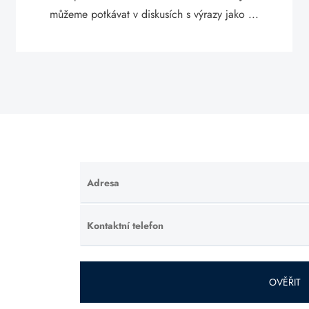
můžeme potkávat v diskusích s výrazy jako ...
Adresa
Ponechte
toto pole
prázdné.
Kontaktní telefon
Ponechte
toto pole
prázdné.
OVĚŘIT