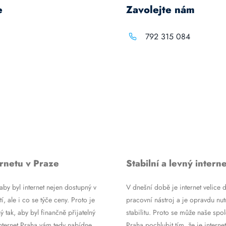
e
Zavolejte nám
792 315 084
rnetu v Praze
Stabilní a levný interne
by byl internet nejen dostupný v
V dnešní době je internet velice d
tí, ale i co se týče ceny. Proto je
pracovní nástroj a je opravdu nutn
ý tak, aby byl finančně přijatelný
stabilitu. Proto se může naše spol
Internet Praha vám tedy nabídne
Praha pochlubit tím, že je internet