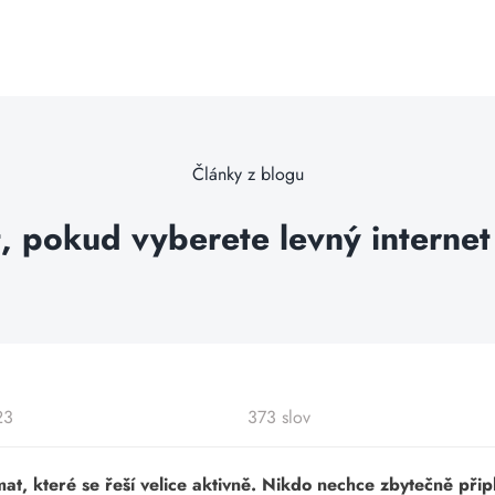
Články z blogu
, pokud vyberete levný interne
23
373 slov
at, které se řeší velice aktivně. Nikdo nechce zbytečně připl