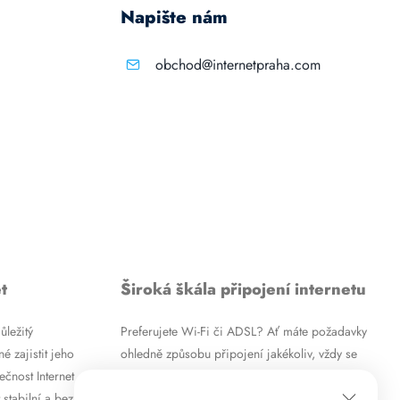
Napište nám
obchod@internetpraha.com
t
Široká škála připojení internetu
ůležitý
Preferujete Wi-Fi či ADSL? Ať máte požadavky
é zajistit jeho
ohledně způsobu připojení jakékoliv, vždy se
ečnost Internet
vám pokusíme vyjít vstříc. Kromě
 stabilní a bez
vysokorychlostního ADSL internetu nabízíme