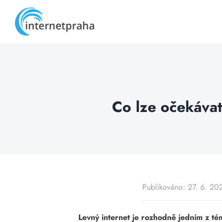
Skip
to
content
Co lze očekávat
Publikováno: 27. 6. 20
Levný internet je rozhodně jedním z tém