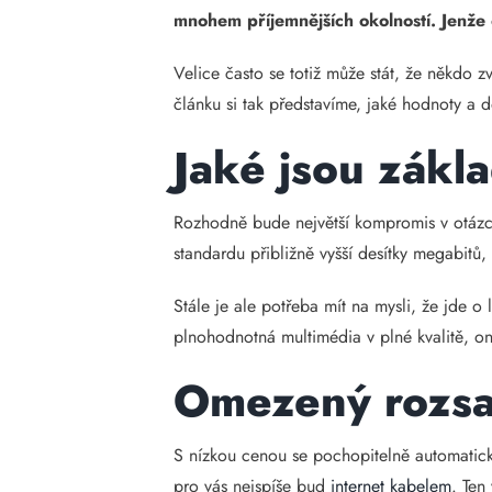
mnohem příjemnějších okolností. Jenže o
Velice často se totiž může stát, že někdo z
článku si tak představíme, jaké hodnoty a d
Jaké jsou zákla
Rozhodně bude největší kompromis v otázce 
standardu přibližně vyšší desítky megabit
Stále je ale potřeba mít na mysli, že jde o 
plnohodnotná multimédia v plné kvalitě, o
Omezený rozsa
S nízkou cenou se pochopitelně automaticky
pro vás nejspíše bud
internet kabelem
. Ten