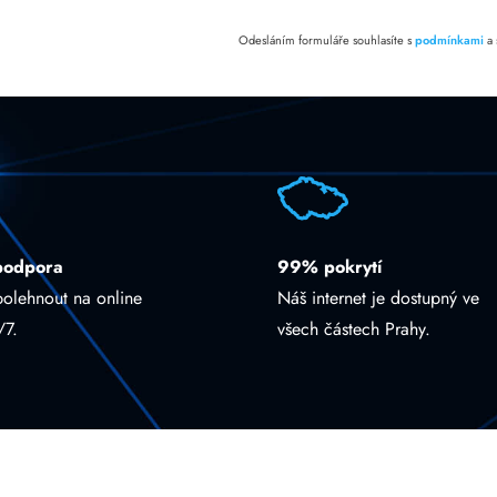
Odesláním formuláře souhlasíte s
podmínkami
a
podpora
99% pokrytí
polehnout na online
Náš internet je dostupný ve
/7.
všech částech Prahy.