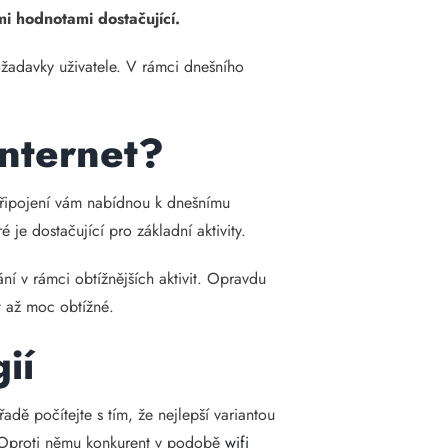
mi hodnotami dostačující.
požadavky uživatele. V rámci dnešního
internet?
y připojení vám nabídnou k dnešnímu
ré je dostačující pro základní aktivity.
ání v rámci obtížnějších aktivit. Opravdu
 až moc obtížné.
ií
dě počítejte s tím, že nejlepší variantou
e. Oproti němu konkurent v podobě
wifi