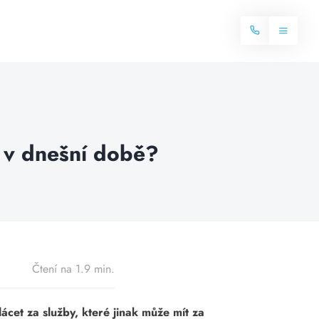
Toggle
Navigat
Domů
Internet
t v dnešní době?
Balíčky internetu
Televize
Více o internetu
Dostupnost
Často hledané dotazy
Blog
Čtení na 1.9 min.
Kontakt
ácet za služby, které jinak může mít za