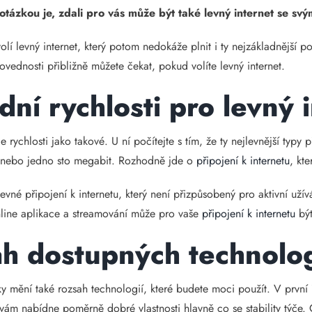
tázkou je, zdali pro vás může být také levný internet se svý
volí levný internet, který potom nedokáže plnit i ty nejzákladnější 
ovednosti přibližně můžete čekat, pokud volíte levný internet.
dní rychlosti pro levný 
rychlosti jako takové. U ní počítejte s tím, že ty nejlevnější typ
ů, nebo jedno sto megabit. Rozhodně jde o
připojení k internetu
, kte
levné připojení k internetu, který není přizpůsobený pro aktivní užív
nline aplikace a streamování může pro vaše
připojení k internetu
být
h dostupných technolog
 mění také rozsah technologií, které budete moci použít. V první řa
 vám nabídne poměrně dobré vlastnosti hlavně co se stability týč