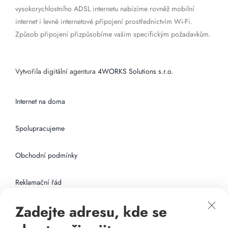
vysokorychlostního ADSL internetu nabízíme rovněž mobilní
internet i levné internetové připojení prostřednictvím Wi-Fi.
Způsob připojení přizpůsobíme vašim specifickým požadavkům.
Vytvořila digitální agentura
4WORKS Solutions s.r.o.
Internet na doma
Spolupracujeme
Obchodní podmínky
Reklamační řád
Zadejte adresu, kde se
Připojení k internetu