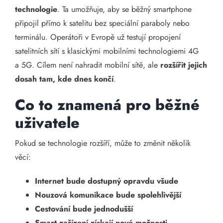
technologie
. Ta umožňuje, aby se běžný smartphone
připojil přímo k satelitu bez speciální paraboly nebo
terminálu. Operátoři v Evropě už testují propojení
satelitních sítí s klasickými mobilními technologiemi 4G
a 5G. Cílem není nahradit mobilní sítě, ale
rozšířit jejich
dosah tam, kde dnes končí
.
Co to znamená pro běžné
uživatele
Pokud se technologie rozšíří, může to změnit několik
věcí:
Internet bude dostupný opravdu všude
Nouzová komunikace bude spolehlivější
Cestování bude jednodušší
Smart zařízení získají nové možnosti