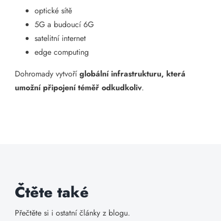
optické sítě
5G a budoucí 6G
satelitní internet
edge computing
Dohromady vytvoří
globální infrastrukturu, která
umožní připojení téměř odkudkoliv
.
Čtěte také
Přečtěte si i ostatní články z blogu.