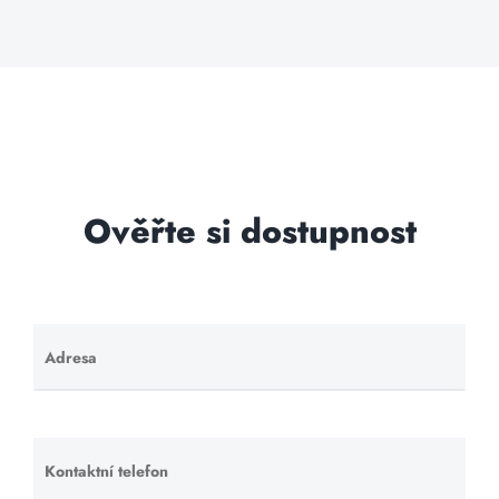
Ověřte si dostupnost
Adresa
Ponechte
toto pole
prázdné.
Kontaktní telefon
Ponechte