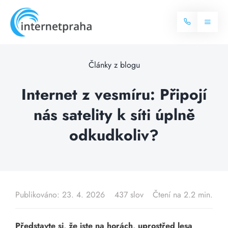
Skip
to
Toggl
content
Naviga
Domů
Články z blogu
Internet
Internet z vesmíru: Připojí
nás satelity k síti úplně
Balíčky internetu
Televize
odkudkoliv?
Více o internetu
Dostupnost
Často hledané dotazy
Blog
Publikováno: 23. 4. 2026
437 slov
Čtení na 2.2 min.
Kontakt
Představte si, že jste na horách, uprostřed lesa