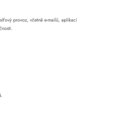
síťový provoz, včetně e-mailů, aplikací
čnosti.
á.