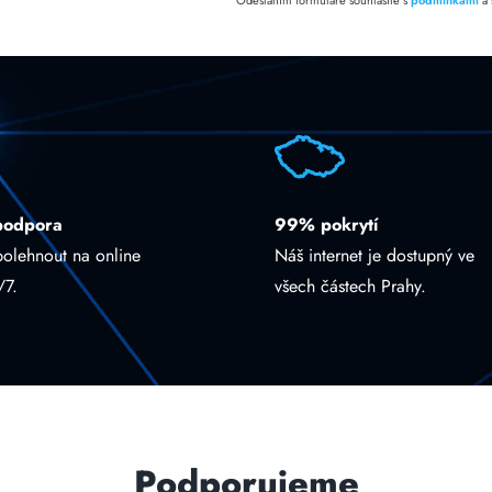
Odesláním formuláře souhlasíte s
podmínkami
a
podpora
99% pokrytí
polehnout na online
Náš internet je dostupný ve
/7.
všech částech Prahy.
Podporujeme