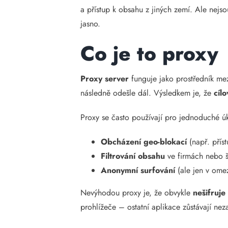
a přístup k obsahu z jiných zemí. Ale nejs
jasno.
Co je to proxy
Proxy server
funguje jako prostředník mez
následně odešle dál. Výsledkem je, že
cíl
Proxy se často používají pro jednoduché ú
Obcházení geo-blokací
(např. přís
Filtrování obsahu
ve firmách nebo 
Anonymní surfování
(ale jen v ome
Nevýhodou proxy je, že obvykle
nešifruje
prohlížeče – ostatní aplikace zůstávají ne