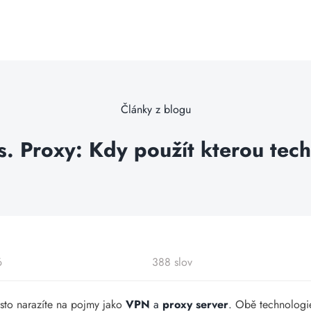
Články z blogu
. Proxy: Kdy použít kterou tech
6
388 slov
sto narazíte na pojmy jako
VPN
a
proxy server
.
Obě technologie