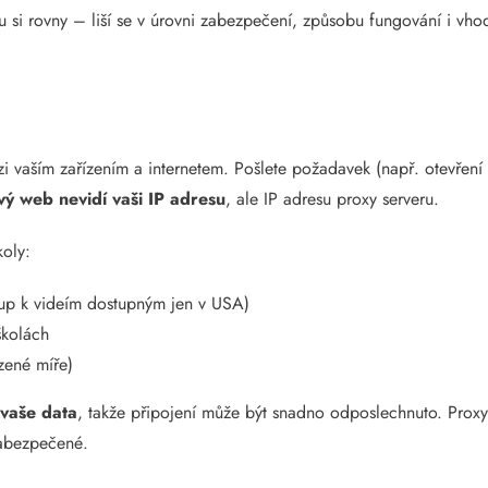
ou si rovny – liší se v úrovni zabezpečení, způsobu fungování i vh
i vaším zařízením a internetem. Pošlete požadavek (např. otevření
ový web nevidí vaši IP adresu
, ale IP adresu proxy serveru.
koly:
tup k videím dostupným jen v USA)
školách
zené míře)
 vaše data
, takže připojení může být snadno odposlechnuto. Proxy
zabezpečené.