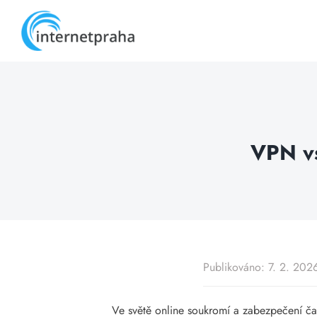
Skip
to
content
VPN vs
Publikováno: 7. 2. 202
Ve světě online soukromí a zabezpečení ča