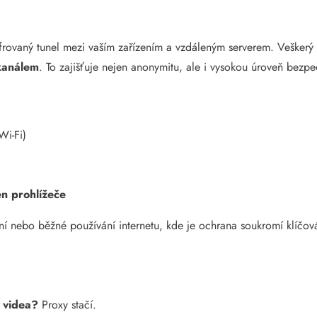
ifrovaný tunel mezi vaším zařízením a vzdáleným serverem. Veškerý 
 kanálem
. To zajišťuje nejen anonymitu, ale i vysokou úroveň bezpe
Wi-Fi)
en prohlížeče
ní nebo běžné používání internetu, kde je ochrana soukromí klíčov
e videa?
Proxy stačí.