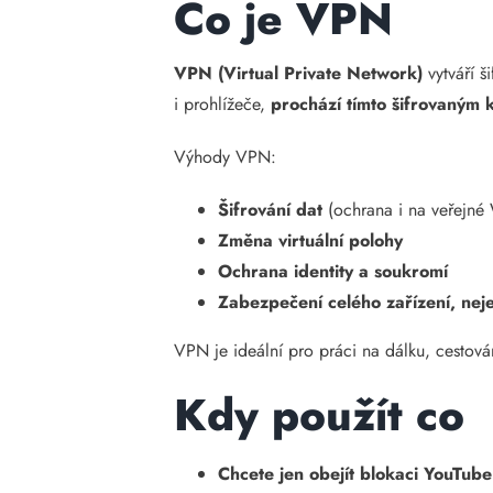
Co je VPN
VPN (Virtual Private Network)
vytváří š
i prohlížeče,
prochází tímto šifrovaným
Výhody VPN:
Šifrování dat
(ochrana i na veřejné 
Změna virtuální polohy
Ochrana identity a soukromí
Zabezpečení celého zařízení, nej
VPN je ideální pro práci na dálku, cestová
Kdy použít co
Chcete jen obejít blokaci YouTub