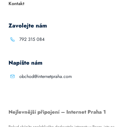
Kontakt
Zavolejte nám
792 315 084
Napište nám
obchod@internetpraha.com
Nejlevnější připojení – Internet Praha 1
Pokud sháníte spolehlivého dodavatele internetu v Praze, jste na