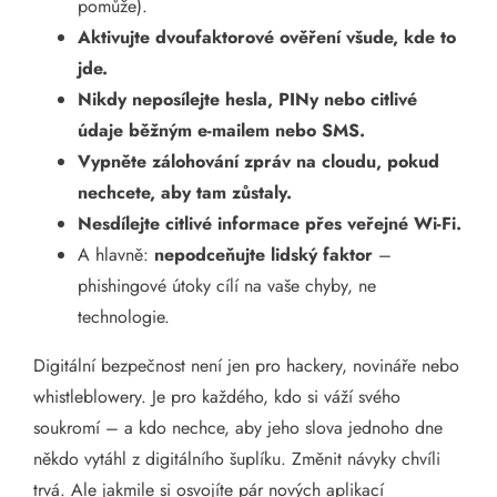
pomůže).
Aktivujte dvoufaktorové ověření všude, kde to
jde.
Nikdy neposílejte hesla, PINy nebo citlivé
údaje běžným e-mailem nebo SMS.
Vypněte zálohování zpráv na cloudu, pokud
nechcete, aby tam zůstaly.
Nesdílejte citlivé informace přes veřejné Wi-Fi.
A hlavně:
nepodceňujte lidský faktor
–
phishingové útoky cílí na vaše chyby, ne
technologie.
Digitální bezpečnost není jen pro hackery, novináře nebo
whistleblowery. Je pro každého, kdo si váží svého
soukromí – a kdo nechce, aby jeho slova jednoho dne
někdo vytáhl z digitálního šuplíku. Změnit návyky chvíli
trvá. Ale jakmile si osvojíte pár nových aplikací