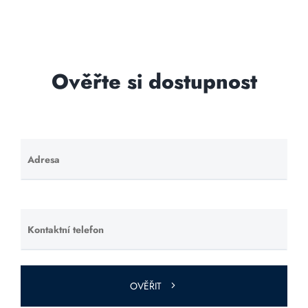
Ověřte si dostupnost
Adresa
Ponechte
toto pole
prázdné.
Kontaktní telefon
Ponechte
toto pole
prázdné.
OVĚŘIT