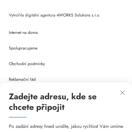
Vytvořila digitální agentura
4WORKS Solutions s.r.o.
Internet na doma
Spolupracujeme
Obchodní podmínky
Reklamační řád
Zadejte adresu, kde se
Připojení k internetu
chcete připojit
Odkazy
Po zadání adresy hned uvidíte, jakou rychlost Vám umíme
Katalog A-seznam.cz