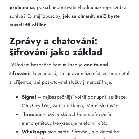
prolomena
, pokud nepoužíváte vhodné nástroje. Dobrá
zpráva? Existují způsoby,
jak se chránit, aniž byste
museli žít offline
.
Zprávy a chatování:
šifrování jako základ
Základem bezpečné komunikace je
end-to-end
šifrování
. To znamená, že zprávu může číst jen odesílatel
a příjemce, ani poskytovatel služby ji nerozšifruje.
Signal
– nejbezpečnější volně dostupná aplikace.
Otevřený kód, žádná reklama, žádné sledování.
T
hreema
– švýcarská aplikace s šifrováním
a anonymitou. Nevyžaduje telefonní číslo.
WhatsApp
sice nabízí šifrování, ale vlastní ho