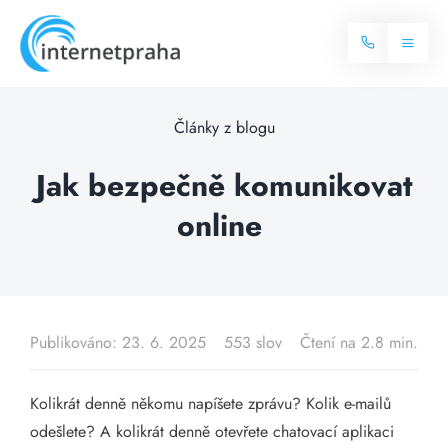
Skip
to
Toggl
content
Naviga
Domů
Články z blogu
Internet
Jak bezpečně komunikovat
online
Balíčky internetu
Televize
Více o internetu
Dostupnost
Často hledané dotazy
Publikováno: 23. 6. 2025
553 slov
Čtení na 2.8 min.
Blog
Kolikrát denně někomu napíšete zprávu? Kolik e-mailů
Kontakt
odešlete? A kolikrát denně otevřete chatovací aplikaci