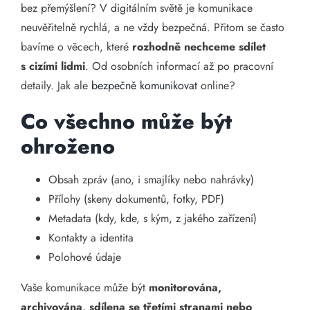
bez přemýšlení? V digitálním světě je komunikace
neuvěřitelně rychlá, a ne vždy bezpečná. Přitom se často
bavíme o věcech, které
rozhodně nechceme sdílet
s cizími lidmi
. Od osobních informací až po pracovní
detaily. Jak ale
bezpečně komunikovat
online?
Co všechno může být
ohroženo
Obsah zpráv (ano, i smajlíky nebo nahrávky)
Přílohy (skeny dokumentů, fotky, PDF)
Metadata (kdy, kde, s kým, z jakého zařízení)
Kontakty a identita
Polohové údaje
Vaše komunikace může být
monitorována,
archivována, sdílena se třetími stranami nebo