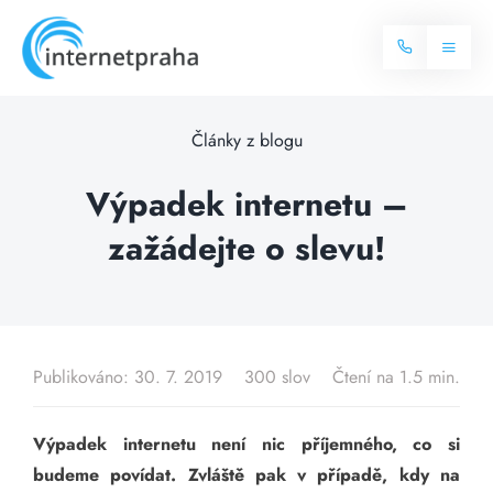
Skip
to
Toggl
content
Naviga
Domů
Články z blogu
Internet
Výpadek internetu –
zažádejte o slevu!
Balíčky internetu
Televize
Více o internetu
Dostupnost
Často hledané dotazy
Publikováno: 30. 7. 2019
300 slov
Čtení na 1.5 min.
Blog
Výpadek internetu není nic příjemného, co si
Kontakt
budeme povídat. Zvláště pak v případě, kdy na