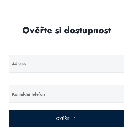
Ověřte si dostupnost
Adresa
Ponechte
toto pole
prázdné.
Kontaktní telefon
Ponechte
toto pole
prázdné.
OVĚŘIT