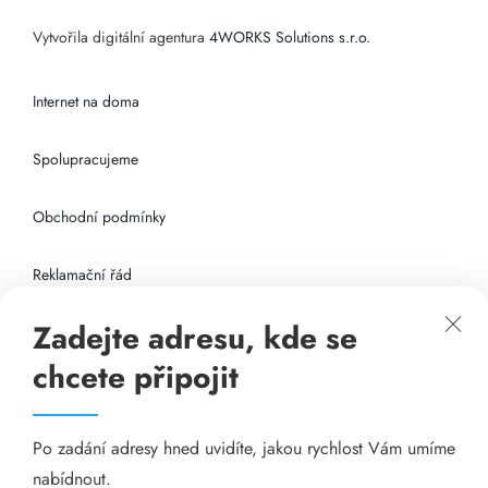
Vytvořila digitální agentura
4WORKS Solutions s.r.o.
Internet na doma
Spolupracujeme
Obchodní podmínky
Reklamační řád
Zadejte adresu, kde se
Připojení k internetu
chcete připojit
Odkazy
Po zadání adresy hned uvidíte, jakou rychlost Vám umíme
Katalog A-seznam.cz
nabídnout.