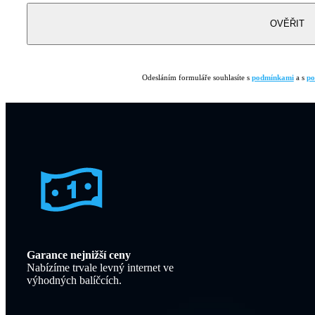
OVĚŘIT
Odesláním formuláře souhlasíte s
podmínkami
a s
po
Garance nejnižší ceny
Nabízíme trvale levný internet ve
výhodných balíčcích.