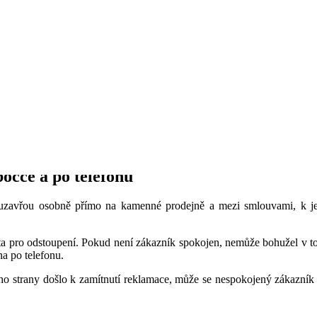
 nekalé praktiky používané při uzavírání smluv.
odů
ených zákazníků mnohem častěji, nežli tomu bývalo dříve. Důvodem op
avírání nových smluv. Jsou tu ale i další důvody, pro které se zákazníc
sti
, které byly zákazníkovi nabízeny, poté ve skutečnosti neodpovídaly r
nost, případně si zákazníci stěžovali, že jim byly služby vnucovány po
očce a po telefonu
uzavřou osobně přímo na kamenné prodejně a mezi smlouvami, k je
ta pro odstoupení. Pokud není zákazník spokojen, nemůže bohužel v 
na po telefonu.
eho strany došlo k zamítnutí reklamace, může se nespokojený zákazník