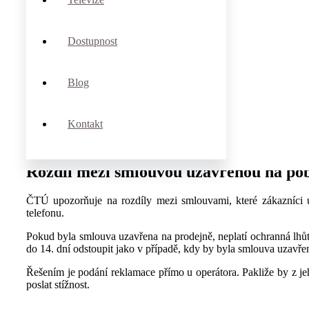
neprofesionalita zaměstnanců na kamenných prodejnách nebo
Stížnosti na operátory mají mnoho dův
Dostupnost
Český telekomunikační úřad čelí stížnostem ze strany nespokoj
zejména nekalé praktiky, které mobilní operátoři využívají při uz
Blog
Podmínky a ceny neodpovídají skutečno
Kontakt
Jednou z poměrně častých stížností je fakt, že podmínky a ceny
zamlčovali, že jimi prezentované nabídky mají jen omezenou plat
Rozdíl mezi smlouvou uzavřenou na pob
ČTÚ upozorňuje na rozdíly mezi smlouvami, které zákazníci 
telefonu.
Pokud byla smlouva uzavřena na prodejně, neplatí ochranná lhů
do 14. dní odstoupit jako v případě, kdy by byla smlouva uzavře
Řešením je podání reklamace přímo u operátora. Pakliže by z j
poslat stížnost.