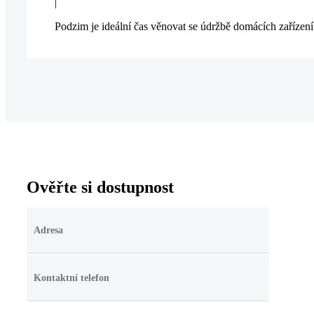
|
Podzim je ideální čas věnovat se údržbě domácích zařízení, 
Ověřte si dostupnost
Adresa
Ponechte
toto pole
prázdné.
Kontaktní telefon
Ponechte
toto pole
prázdné.