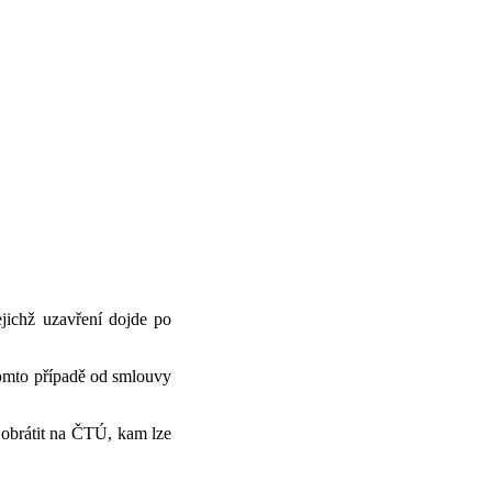
akovaných stížností jsou
i na ČTÚ obrací.
ealitě. Obchodníci často
d nátlakem.
jichž uzavření dojde po
tomto případě od smlouvy
 obrátit na ČTÚ, kam lze