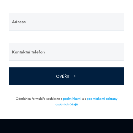
Adresa
Ponechte
toto pole
prázdné.
Kontaktní telefon
Ponechte
toto pole
prázdné.
OVĚŘIT
Odesláním formuláře souhlasíte s
podmínkami
a s
podmínkami ochrany
osobních údajů