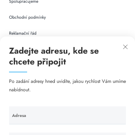
Spolupracujeme
Obchodní podmínky
Reklamační řád
Zadejte adresu, kde se
Připojení k internetu
chcete připojit
Odkazy
Po zadání adresy hned uvidíte, jakou rychlost Vám umíme
Katalog A-seznam.cz
nabídnout.
Matrace - Purtex.sk
Visací zámky - TOKOZ
Adresa
Ponechte
toto pole
Poskytnutí sídla společnosti - YOURFIRM.CZ
prázdné.