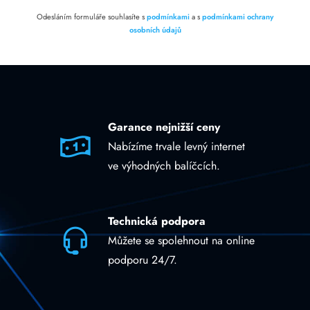
Odesláním formuláře souhlasíte s
podmínkami
a s
podmínkami ochrany
osobních údajů
Garance nejnižší ceny
Nabízíme trvale levný internet
ve výhodných balíčcích.
Technická podpora
Můžete se spolehnout na online
podporu 24/7.