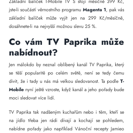
Základní balíček T-Mobile TV S stojí měsíčně 399 Kč,
jste-li součástí věrnostního programu
Magenta 1
, pak vás
základní balíček může vyjít jen na 299 Kč/měsíčně,
dosáhnete-li na nejvyšší možnou slevu 25 %.
Co vám TV Paprika může
nabídnout?
Jen málokdo by neznal oblíbený kanál TV Paprika, který
se těší popularitě po celém světě, není se tedy čemu
divit, že i tady u nás má velkou sledovanost. Ta podle
T-
Mobile
nyní ještě vzroste, když kanál a jeho pořady bude
moci sledovat více lidí.
TV Paprika tak nadšeným kuchařům nebo i těm, kteří se
na jídlo třeba jen rádi dívají a kochají se pohledem,
nabídne pořady jako například Vánoční recepty Jamieo