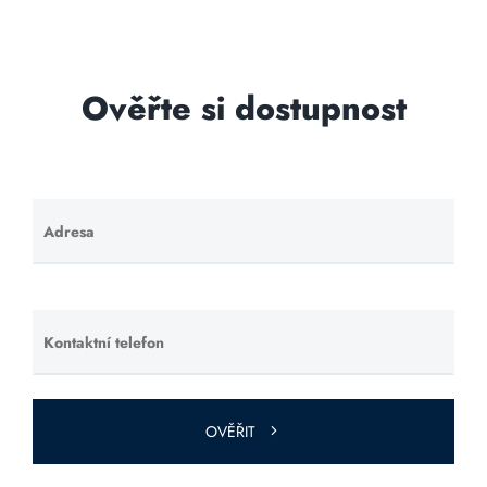
Ověřte si dostupnost
Adresa
Ponechte
toto pole
prázdné.
Kontaktní telefon
Ponechte
toto pole
prázdné.
OVĚŘIT