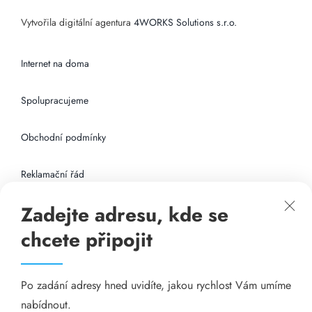
Vytvořila digitální agentura
4WORKS Solutions s.r.o.
Internet na doma
Spolupracujeme
Obchodní podmínky
Reklamační řád
Zadejte adresu, kde se
Připojení k internetu
chcete připojit
Odkazy
Po zadání adresy hned uvidíte, jakou rychlost Vám umíme
Katalog A-seznam.cz
nabídnout.