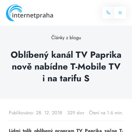
Skip
to
Toggl
content
Naviga
Domů
Články z blogu
Internet
Oblíbený kanál TV Paprika
nově nabídne T-Mobile TV
Balíčky internetu
Televize
i na tarifu S
Více o internetu
Dostupnost
Často hledané dotazy
Blog
Publikováno: 28. 12. 2018
329 slov
Čtení na 1.6 min.
Kontakt
Lidmi tolik oblíbený program TV Paprika začne T-