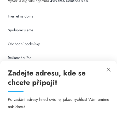
Vytvořila digitální agentura
4WORKS Solutions s.r.o.
Internet na doma
Spolupracujeme
Obchodní podmínky
Reklamační řád
Zadejte adresu, kde se
Připojení k internetu
chcete připojit
Odkazy
Po zadání adresy hned uvidíte, jakou rychlost Vám umíme
Katalog A-seznam.cz
nabídnout.
Matrace - Purtex.sk