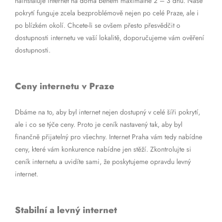
nainstaluje internet na doma během maximálně 2 – 3 dnů. Naše
pokrytí funguje zcela bezproblémově nejen po celé Praze, ale i
po blízkém okolí. Chcete-li se ovšem přesto přesvědčit o
dostupnosti internetu ve vaší lokalitě, doporučujeme vám ověření
dostupnosti.
Ceny internetu v Praze
Dbáme na to, aby byl internet nejen dostupný v celé šíři pokrytí,
ale i co se týče ceny. Proto je ceník nastavený tak, aby byl
finančně přijatelný pro všechny. Internet Praha vám tedy nabídne
ceny, které vám konkurence nabídne jen stěží. Zkontrolujte si
ceník internetu a uvidíte sami, že poskytujeme opravdu levný
internet.
Stabilní a levný internet