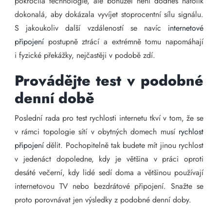
pokročilá technologie, ale bohužel není dodnes natolik
dokonalá, aby dokázala vyvíjet stoprocentní sílu signálu.
S jakoukoliv další vzdáleností se navíc
internetové
připojení
postupně ztrácí a extrémně tomu napomáhají
i fyzické překážky, nejčastěji v podobě zdí.
Provádějte test v podobné
denní době
Poslední rada pro test rychlosti internetu tkví v tom, že se
v rámci topologie sítí v obytných domech musí
rychlost
připojení
dělit. Pochopitelně tak budete mít jinou rychlost
v jedenáct dopoledne, kdy je většina v práci oproti
desáté večerní, kdy lidé sedí doma a většinou používají
internetovou TV nebo bezdrátové připojení. Snažte se
proto porovnávat jen výsledky z podobné denní doby.