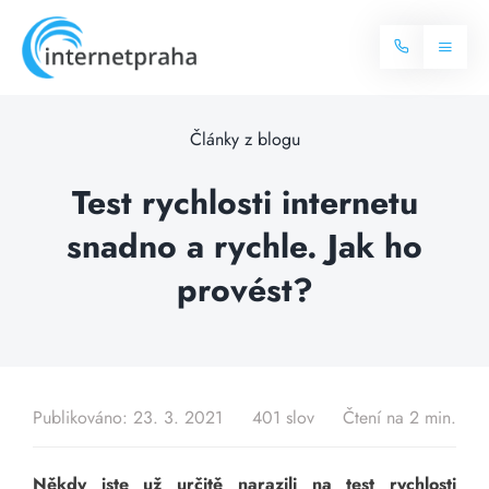
Skip
to
Toggl
content
Naviga
Domů
Články z blogu
Internet
Test rychlosti internetu
snadno a rychle. Jak ho
Balíčky internetu
Televize
provést?
Více o internetu
Dostupnost
Často hledané dotazy
Blog
Publikováno: 23. 3. 2021
401 slov
Čtení na 2 min.
Kontakt
Někdy jste už určitě narazili na test rychlosti