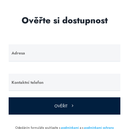
Ověřte si dostupnost
Adresa
Ponechte
toto pole
prázdné.
Kontaktní telefon
Ponechte
toto pole
prázdné.
OVĚŘIT
Odesláním formuláře souhlasíte s
podmínkami
a s
podmínkami ochrany