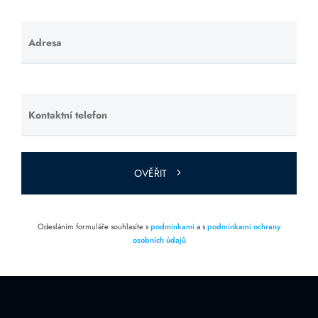
Adresa
Ponechte
toto pole
prázdné.
Kontaktní telefon
Ponechte
toto pole
prázdné.
OVĚŘIT
Odesláním formuláře souhlasíte s
podmínkami
a s
podmínkami ochrany
osobních údajů