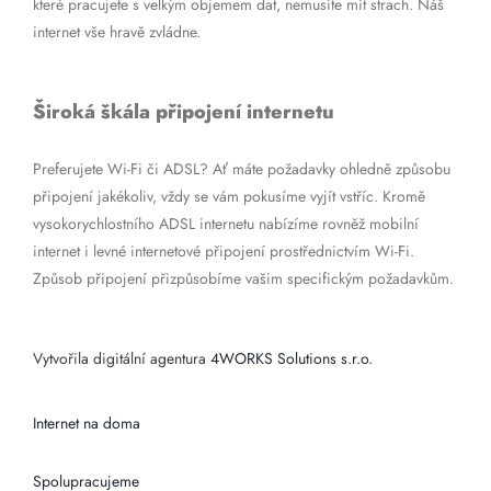
které pracujete s velkým objemem dat, nemusíte mít strach. Náš
internet vše hravě zvládne.
Široká škála připojení internetu
Preferujete Wi-Fi či ADSL? Ať máte požadavky ohledně způsobu
připojení jakékoliv, vždy se vám pokusíme vyjít vstříc. Kromě
vysokorychlostního ADSL internetu nabízíme rovněž mobilní
internet i levné internetové připojení prostřednictvím Wi-Fi.
Způsob připojení přizpůsobíme vašim specifickým požadavkům.
Vytvořila digitální agentura
4WORKS Solutions s.r.o.
Internet na doma
Spolupracujeme