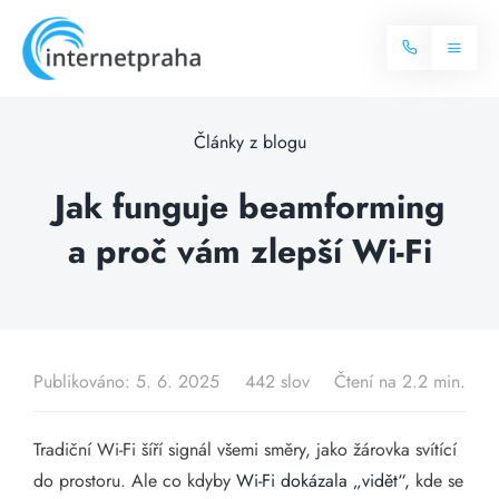
Skip
to
Toggl
content
Naviga
Domů
Články z blogu
Internet
Jak funguje beamforming
a proč vám zlepší Wi-Fi
Balíčky internetu
Televize
Více o internetu
Dostupnost
Často hledané dotazy
Publikováno: 5. 6. 2025
442 slov
Čtení na 2.2 min.
Blog
Tradiční Wi-Fi šíří signál všemi směry, jako žárovka svítící
Kontakt
do prostoru. Ale co kdyby
Wi-Fi dokázala „vidět“,
kde se