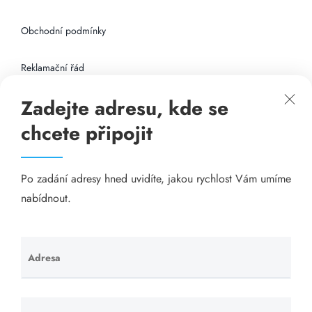
Obchodní podmínky
Reklamační řád
Zadejte adresu, kde se
Připojení k internetu
chcete připojit
Odkazy
Po zadání adresy hned uvidíte, jakou rychlost Vám umíme
Katalog A-seznam.cz
nabídnout.
Matrace - Purtex.sk
Visací zámky - TOKOZ
Adresa
Ponechte
toto pole
Poskytnutí sídla společnosti - YOURFIRM.CZ
prázdné.