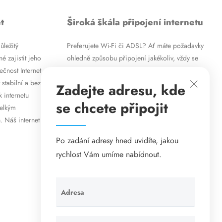
t
Široká škála připojení internetu
ůležitý
Preferujete Wi-Fi či ADSL? Ať máte požadavky
é zajistit jeho
ohledně způsobu připojení jakékoliv, vždy se
ečnost Internet
vám pokusíme vyjít vstříc. Kromě
 stabilní a bez
vysokorychlostního ADSL internetu nabízíme
Zadejte adresu, kde
k internetu
rovněž mobilní internet i levné internetové
se chcete připojit
velkým
připojení prostřednictvím Wi-Fi. Způsob
. Náš internet
připojení přizpůsobíme vašim specifickým
požadavkům.
Po zadání adresy hned uvidíte, jakou
rychlost Vám umíme nabídnout.
Adresa
Ponechte
toto pole
prázdné.