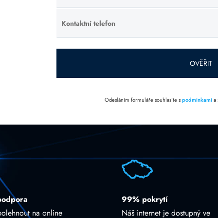
toto pole
prázdné.
Kontaktní telefon
Ponechte
toto pole
prázdné.
OVĚŘIT
Odesláním formuláře souhlasíte s
podmínkami
a
podpora
99% pokrytí
polehnout na online
Náš internet je dostupný ve