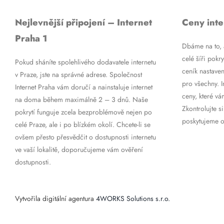
Nejlevnější připojení – Internet
Ceny inte
Praha 1
Dbáme na to, a
celé šíři pokry
Pokud sháníte spolehlivého dodavatele internetu
ceník nastaven
v Praze, jste na správné adrese. Společnost
pro všechny. 
Internet Praha vám doručí a nainstaluje internet
ceny, které vá
na doma během maximálně 2 – 3 dnů. Naše
Zkontrolujte si
pokrytí funguje zcela bezproblémově nejen po
poskytujeme op
celé Praze, ale i po blízkém okolí. Chcete-li se
ovšem přesto přesvědčit o dostupnosti internetu
ve vaší lokalitě, doporučujeme vám ověření
dostupnosti.
Vytvořila digitální agentura
4WORKS Solutions s.r.o.