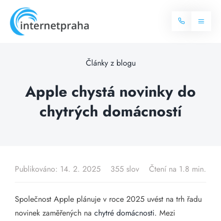
Skip
to
Toggl
content
Naviga
Domů
Články z blogu
Internet
Apple chystá novinky do
chytrých domácností
Balíčky internetu
Televize
Více o internetu
Dostupnost
Často hledané dotazy
Publikováno: 14. 2. 2025
355 slov
Čtení na 1.8 min.
Blog
Společnost Apple plánuje v roce 2025 uvést na trh řadu
Kontakt
novinek zaměřených na
chytré domácnosti.
Mezi