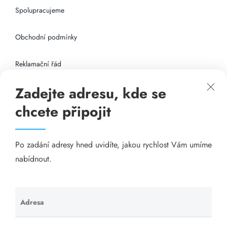
Spolupracujeme
Obchodní podmínky
Reklamační řád
Zadejte adresu, kde se
Připojení k internetu
chcete připojit
Odkazy
Po zadání adresy hned uvidíte, jakou rychlost Vám umíme
Katalog A-seznam.cz
nabídnout.
Matrace - Purtex.sk
Visací zámky - TOKOZ
Adresa
Ponechte
toto pole
Poskytnutí sídla společnosti - YOURFIRM.CZ