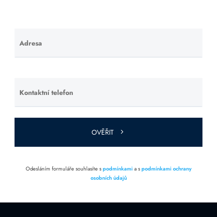
Adresa
Ponechte
toto pole
prázdné.
Kontaktní telefon
Ponechte
toto pole
prázdné.
OVĚŘIT
Odesláním formuláře souhlasíte s
podmínkami
a s
podmínkami ochrany
osobních údajů