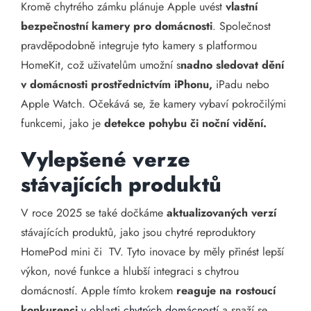
Kromě chytrého zámku plánuje Apple uvést
vlastní
bezpečnostní kamery pro domácnosti
. Společnost
pravděpodobně integruje tyto kamery s platformou
HomeKit, což uživatelům umožní s
nadno sledovat dění
v domácnosti prostřednictvím iPhonu,
iPadu nebo
Apple Watch. Očekává se, že kamery vybaví pokročilými
funkcemi, jako je
detekce pohybu či noční vidění.
Vylepšené verze
stávajících produktů
V roce 2025 se také dočkáme
aktualizovaných verzí
stávajících produktů, jako jsou chytré reproduktory
HomePod mini či TV. Tyto inovace by měly přinést lepší
výkon, nové funkce a hlubší integraci s chytrou
domácností. Apple tímto krokem
reaguje na rostoucí
konkurenci
v oblasti chytrých domácností
a snaží se