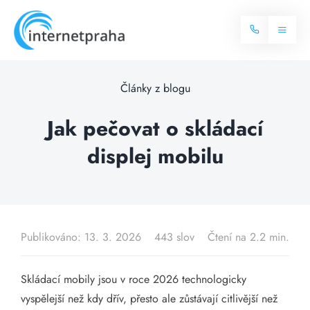
Skip
to
Toggl
content
Naviga
Domů
Články z blogu
Internet
Jak pečovat o skládací
displej mobilu
Balíčky internetu
Televize
Více o internetu
Dostupnost
Často hledané dotazy
Publikováno: 13. 3. 2026
443 slov
Čtení na 2.2 min.
Blog
Skládací mobily jsou v roce 2026 technologicky
Kontakt
vyspělejší než kdy dřív, přesto ale zůstávají citlivější než