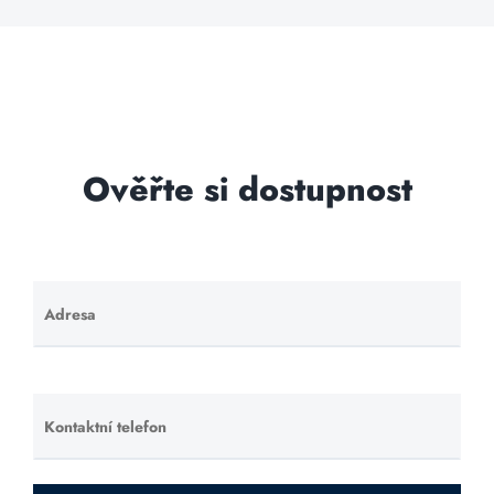
Ověřte si dostupnost
Adresa
Ponechte
toto pole
prázdné.
Kontaktní telefon
Ponechte
toto pole
prázdné.