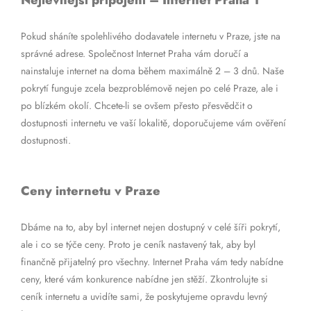
Nejlevnější připojení – Internet Praha 1
Pokud sháníte spolehlivého dodavatele internetu v Praze, jste na
správné adrese. Společnost Internet Praha vám doručí a
nainstaluje internet na doma během maximálně 2 – 3 dnů. Naše
pokrytí funguje zcela bezproblémově nejen po celé Praze, ale i
po blízkém okolí. Chcete-li se ovšem přesto přesvědčit o
dostupnosti internetu ve vaší lokalitě, doporučujeme vám ověření
dostupnosti.
Ceny internetu v Praze
Dbáme na to, aby byl internet nejen dostupný v celé šíři pokrytí,
ale i co se týče ceny. Proto je ceník nastavený tak, aby byl
finančně přijatelný pro všechny. Internet Praha vám tedy nabídne
ceny, které vám konkurence nabídne jen stěží. Zkontrolujte si
ceník internetu a uvidíte sami, že poskytujeme opravdu levný