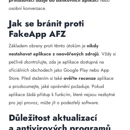
přihlašovací údaje do bankovních aplikací
nebo
osobní konverzace.
Jak se bránit proti
FakeApp AFZ
Základem obrany proti těmto útokům je
nikdy
nestahovat aplikace z neověřených zdrojů
. Vždy si
pečlivě zkontrolujte, zda je aplikace dostupná na
oficiálních obchodech jako Google Play nebo App
Store. Před stažením si také
ověřte recenze
aplikace
a prozkoumejte, jaké oprávnění požaduje. Pokud
aplikace žádá přístup k funkcím, které nejsou nezbytné
pro její provoz, může jít o podezřelý software.
Důležitost aktualizací
a antivirových programů