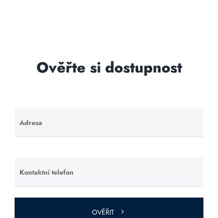
Ověřte si dostupnost
Adresa
Ponechte
toto pole
prázdné.
Kontaktní telefon
Ponechte
toto pole
prázdné.
OVĚŘIT