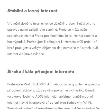
Stabilní a levný internet
V dnešní době je internet velice důležitý pracovní nástroj a je
opravdu nutné zajistit jeho stabilitu. Proto se může naše
společnost Internet Praha pochlubit tím, že je internet stabilní a
bez výpadků. Potřebujete-li připojení k internetu kvůli práci, při
které pracujete s velkým objemem dat, nemusíte mít strach. Náš
internet vše hravě zvládne.
Široká škála připojení internetu
Preferujete Wi-Fi či ADSL? Ať máte požadavky ohledně způsobu
připojení jakékoliv, vždy se vám pokusíme vyjít vstříc. Kromě
vysokorychlostního ADSL internetu nabízíme rovněž mobilní
internet i levné internetové připojení prostřednictvím Wi-Fi.
Způsob připojení přizpůsobíme vašim specifickým požadavkům.