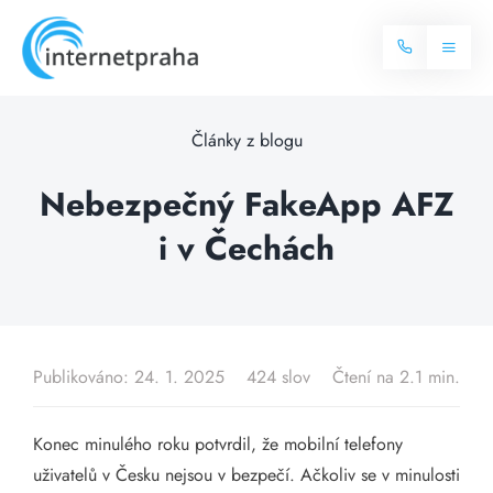
Skip
to
Toggl
content
Naviga
Domů
Články z blogu
Internet
Nebezpečný FakeApp AFZ
i v Čechách
Balíčky internetu
Televize
Více o internetu
Dostupnost
Často hledané dotazy
Publikováno: 24. 1. 2025
424 slov
Čtení na 2.1 min.
Blog
Konec minulého roku potvrdil, že mobilní telefony
Kontakt
uživatelů v Česku nejsou v bezpečí. Ačkoliv se v minulosti