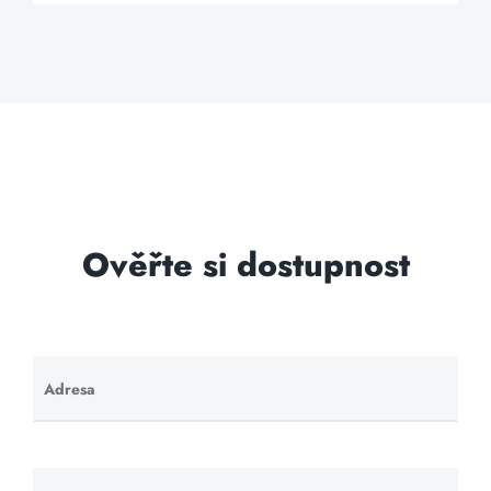
Ověřte si dostupnost
Adresa
Ponechte
toto pole
prázdné.