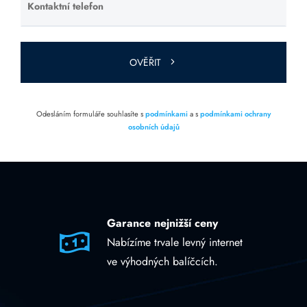
Kontaktní telefon
Ponechte
toto pole
prázdné.
OVĚŘIT
Odesláním formuláře souhlasíte s
podmínkami
a s
podmínkami ochrany
osobních údajů
Garance nejnižší ceny
Nabízíme trvale levný internet
ve výhodných balíčcích.