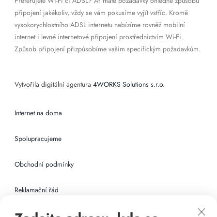
Preferujete Wi-Fi či ADSL? Ať máte požadavky ohledně způsobu
připojení jakékoliv, vždy se vám pokusíme vyjít vstříc. Kromě
vysokorychlostního ADSL internetu nabízíme rovněž mobilní
internet i levné internetové připojení prostřednictvím Wi-Fi.
Způsob připojení přizpůsobíme vašim specifickým požadavkům.
Vytvořila digitální agentura
4WORKS Solutions s.r.o.
Internet na doma
Spolupracujeme
Obchodní podmínky
Reklamační řád
Připojení k internetu