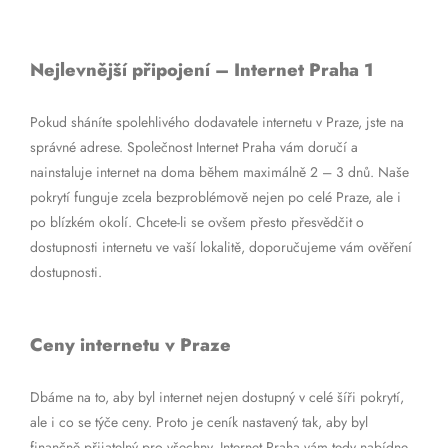
Nejlevnější připojení – Internet Praha 1
Pokud sháníte spolehlivého dodavatele internetu v Praze, jste na
správné adrese. Společnost Internet Praha vám doručí a
nainstaluje internet na doma během maximálně 2 – 3 dnů. Naše
pokrytí funguje zcela bezproblémově nejen po celé Praze, ale i
po blízkém okolí. Chcete-li se ovšem přesto přesvědčit o
dostupnosti internetu ve vaší lokalitě, doporučujeme vám ověření
dostupnosti.
Ceny internetu v Praze
Dbáme na to, aby byl internet nejen dostupný v celé šíři pokrytí,
ale i co se týče ceny. Proto je ceník nastavený tak, aby byl
finančně přijatelný pro všechny. Internet Praha vám tedy nabídne