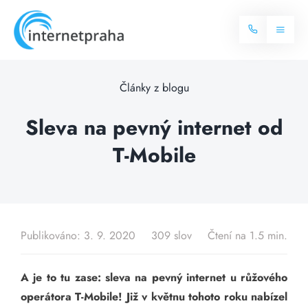
Skip
to
Toggl
content
Naviga
Domů
Články z blogu
Internet
Sleva na pevný internet od
T-Mobile
Balíčky internetu
Televize
Více o internetu
Dostupnost
Často hledané dotazy
Publikováno: 3. 9. 2020
309 slov
Čtení na 1.5 min.
Blog
A je to tu zase: sleva na pevný internet u růžového
Kontakt
operátora T-Mobile! Již v květnu tohoto roku nabízel