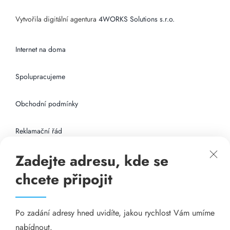
Vytvořila digitální agentura
4WORKS Solutions s.r.o.
Internet na doma
Spolupracujeme
Obchodní podmínky
Reklamační řád
Zadejte adresu, kde se
Připojení k internetu
chcete připojit
Odkazy
Po zadání adresy hned uvidíte, jakou rychlost Vám umíme
Katalog A-seznam.cz
nabídnout.