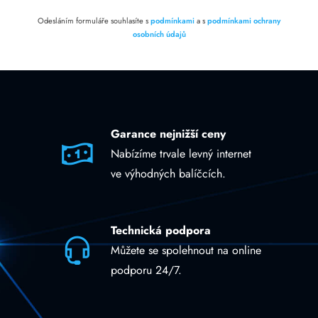
Odesláním formuláře souhlasíte s
podmínkami
a s
podmínkami ochrany
osobních údajů
Garance nejnižší ceny
Nabízíme trvale levný internet
ve výhodných balíčcích.
Technická podpora
Můžete se spolehnout na online
podporu 24/7.