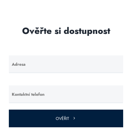
Ověřte si dostupnost
Adresa
Ponechte
toto pole
prázdné.
Kontaktní telefon
Ponechte
toto pole
prázdné.
OVĚŘIT