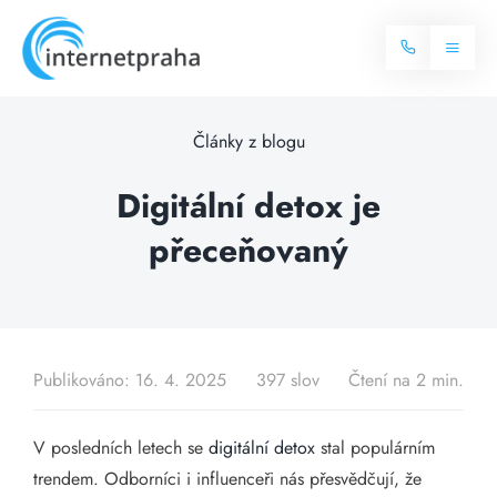
Skip
to
Toggl
content
Naviga
Domů
Články z blogu
Internet
Digitální detox je
přeceňovaný
Balíčky internetu
Televize
Více o internetu
Dostupnost
Často hledané dotazy
Publikováno: 16. 4. 2025
397 slov
Čtení na 2 min.
Blog
V posledních letech se
digitální detox
stal populárním
Kontakt
trendem. Odborníci i influenceři nás přesvědčují, že