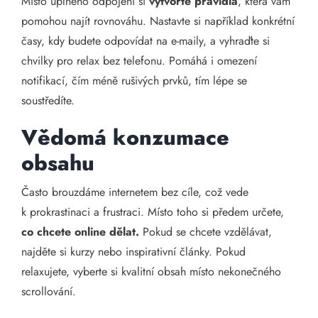
Místo úplného odpojení si
vytvořte pravidla
, která vám
pomohou najít rovnováhu. Nastavte si například konkrétní
časy, kdy budete odpovídat na e-maily, a vyhraďte si
chvilky pro relax bez telefonu. Pomáhá i omezení
notifikací, čím méně rušivých prvků, tím lépe se
soustředíte.
Vědomá konzumace
obsahu
Často brouzdáme internetem bez cíle, což vede
k prokrastinaci a frustraci. Místo toho si předem určete,
co chcete online dělat.
Pokud se chcete vzdělávat,
najděte si kurzy nebo inspirativní články. Pokud
relaxujete, vyberte si kvalitní obsah místo nekonečného
scrollování.