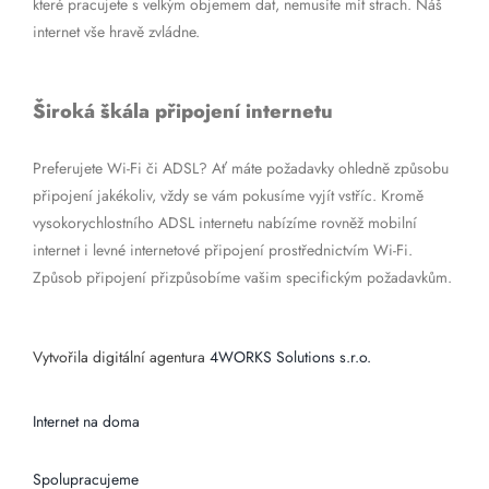
které pracujete s velkým objemem dat, nemusíte mít strach. Náš
internet vše hravě zvládne.
Široká škála připojení internetu
Preferujete Wi-Fi či ADSL? Ať máte požadavky ohledně způsobu
připojení jakékoliv, vždy se vám pokusíme vyjít vstříc. Kromě
vysokorychlostního ADSL internetu nabízíme rovněž mobilní
internet i levné internetové připojení prostřednictvím Wi-Fi.
Způsob připojení přizpůsobíme vašim specifickým požadavkům.
Vytvořila digitální agentura
4WORKS Solutions s.r.o.
Internet na doma
Spolupracujeme