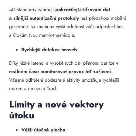
5G standardy zahrnují
pokročilejší šifrování dat
a silnější autentizační protokoly
než předchozí mobilní
generace. To znamená vyšší odolnost vůči odposlechům
a útokům typu man-in-the-middle.
Rychlejší detekce hrozeb
Díky nízké latenci a vysoké rychlosti přenosu dat lze
v
reálném čase monitorovat provoz IoT zařízení
.
Včasné odhalení podezřelé aktivity umožňuje rychlejší
reakce a omezení škod.
Limity a nové vektory
útoku
Větší útočná plocha