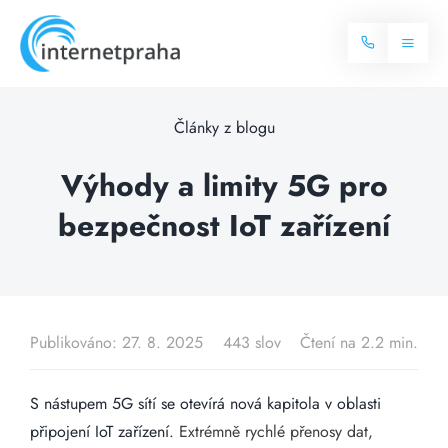
Skip
to
Toggl
content
Naviga
Domů
Články z blogu
Internet
Výhody a limity 5G pro
bezpečnost IoT zařízení
Balíčky internetu
Televize
Více o internetu
Dostupnost
Často hledané dotazy
Publikováno: 27. 8. 2025
443 slov
Čtení na 2.2 min.
Blog
S nástupem 5G sítí se otevírá nová kapitola v oblasti
Kontakt
připojení IoT zařízení.
Extrémně rychlé přenosy dat,