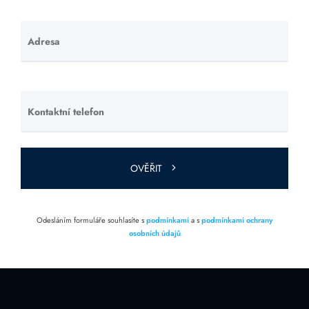
Adresa
Ponechte
toto pole
prázdné.
Kontaktní telefon
Ponechte
toto pole
prázdné.
OVĚŘIT
Odesláním formuláře souhlasíte s
podmínkami
a s
podmínkami ochrany
osobních údajů