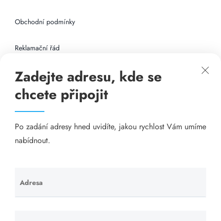
Obchodní podmínky
Reklamační řád
Zadejte adresu, kde se
Připojení k internetu
chcete připojit
Odkazy
Po zadání adresy hned uvidíte, jakou rychlost Vám umíme
Katalog A-seznam.cz
nabídnout.
Matrace - Purtex.sk
Visací zámky - TOKOZ
Adresa
Ponechte
toto pole
Poskytnutí sídla společnosti - YOURFIRM.CZ
prázdné.