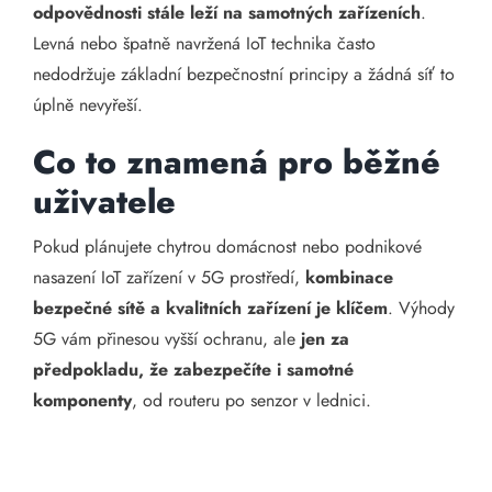
odpovědnosti stále leží na samotných zařízeních
.
Levná nebo špatně navržená IoT technika často
nedodržuje základní bezpečnostní principy a žádná síť to
úplně nevyřeší.
Co to znamená pro běžné
uživatele
Pokud plánujete chytrou domácnost nebo podnikové
nasazení IoT zařízení v 5G prostředí,
kombinace
bezpečné sítě a kvalitních zařízení je klíčem
. Výhody
5G vám přinesou vyšší ochranu, ale
jen za
předpokladu, že zabezpečíte i samotné
komponenty
, od routeru po senzor v lednici.