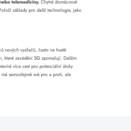
y nebo telemedicíny.
Chytré domácnosti
oloží základy pro další technologie, jako
síců nových vysílačů, často na hustě
m, které zavádění
5G
zpomalují. Dalším
otevírá více cest pro potenciální útoky
še má samozřejmě své pro a proti, ale