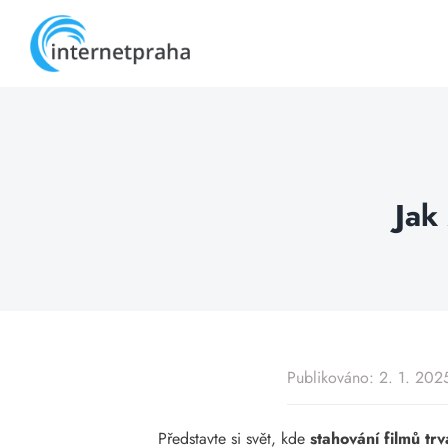
Skip
to
content
Jak
Publikováno: 2. 1. 202
Představte si svět, kde
stahování filmů trv