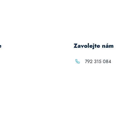
e
Zavolejte nám
792 315 084