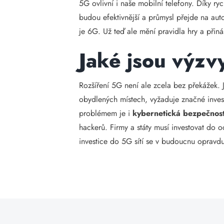
5G ovlivní i naše mobilní telefony. Díky ry
budou efektivnější a průmysl přejde na au
je 6G. Už teď ale mění pravidla hry a přináší
Jaké jsou výzv
Rozšíření 5G není ale zcela bez překážek. 
obydlených místech, vyžaduje značné inves
problémem je i
kybernetická bezpečnos
hackerů. Firmy a státy musí investovat do o
investice do 5G sítí se v budoucnu opravdu