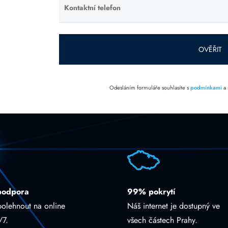
prázdné.
Kontaktní telefon
Ponechte
toto pole
prázdné.
OVĚŘIT
Odesláním formuláře souhlasíte s
podmínkami
a
podpora
99% pokrytí
polehnout na online
Náš internet je dostupný ve
/7.
všech částech Prahy.