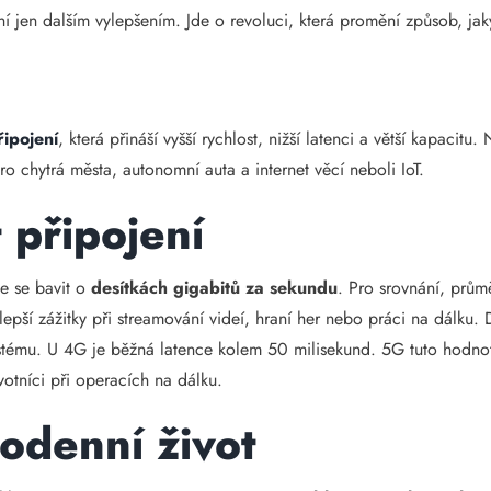
ní jen dalším vylepšením. Jde o revoluci, která promění způsob, jak
ipojení
, která přináší vyšší rychlost, nižší latenci a větší kapacit
ro chytrá města, autonomní auta a internet věcí neboli IoT.
t připojení
e se bavit o
desítkách gigabitů za sekundu
. Pro srovnání, prům
 lepší zážitky při streamování videí, hraní her nebo práci na dálku. 
stému. U 4G je běžná latence kolem 50 milisekund. 5G tuto hodnot
votníci při operacích na dálku.
odenní život