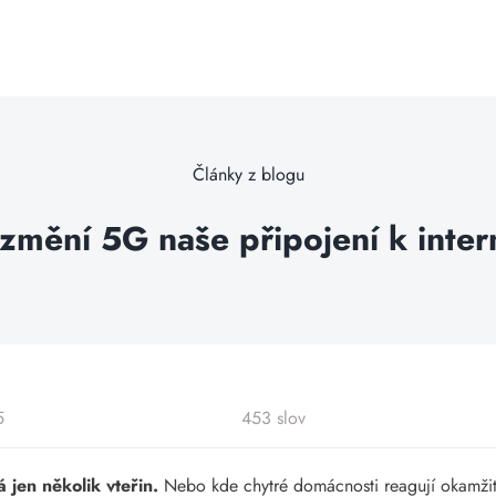
Články z blogu
 změní 5G naše připojení k inter
5
453 slov
á jen několik vteřin.
Nebo kde chytré domácnosti reagují okamžitě 