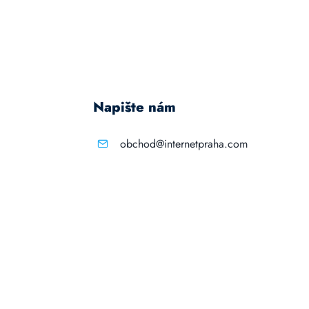
Napište nám
obchod@internetpraha.com