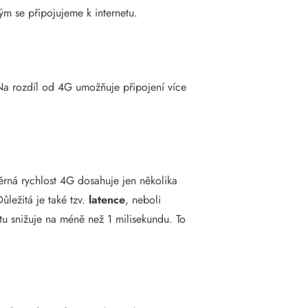
ým se připojujeme k internetu.
u. Na rozdíl od 4G umožňuje připojení více
ěrná rychlost 4G dosahuje jen několika
Důležitá je také tzv.
latence
, neboli
u snižuje na méně než 1 milisekundu. To