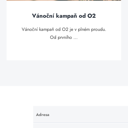
Vánoční kampaň od O2
Vánoční kampaň od O2 je v plném proudu.
Od prvního ...
Adresa
Ponechte
toto pole