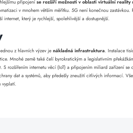
chlejšímu připojení
se rozšíří možnosti v oblasti virtuální realit
tomatizaci v mnohem větším měřítku. 5G není konečnou zastávkou. P
 internet, který je rychlejší, spolehlivější a dostupnější.
y
Jednou z hlavních výzev je
nákladná infrastruktura
. Instalace ti
tice. Mnohé země také čelí byrokratickým a legislativním překážká
t
. S rozšířením internetu věcí (IoT) a připojením miliard zařízení se 
chrany dat a systémů, aby předešly zneužití citlivých informací. V
 vyplatí.