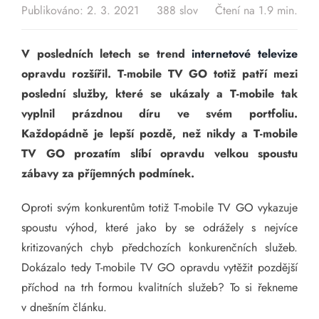
Publikováno: 2. 3. 2021
388 slov
Čtení na 1.9 min.
V posledních letech se trend
internetové televize
opravdu rozšířil. T-mobile TV GO totiž patří mezi
poslední služby, které se ukázaly a T-mobile tak
vyplnil prázdnou díru ve svém portfoliu.
Každopádně je lepší pozdě, než nikdy a T-mobile
TV GO prozatím slíbí opravdu velkou spoustu
zábavy za příjemných podmínek.
Oproti svým konkurentům totiž T-mobile TV GO vykazuje
spoustu výhod, které jako by se odrážely s nejvíce
kritizovaných chyb předchozích konkurenčních služeb.
Dokázalo tedy T-mobile TV GO opravdu vytěžit pozdější
příchod na trh formou kvalitních služeb? To si řekneme
v dnešním článku.