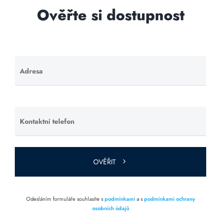
Ověřte si dostupnost
Adresa
Ponechte
toto pole
prázdné.
Kontaktní telefon
Ponechte
toto pole
prázdné.
OVĚŘIT
Odesláním formuláře souhlasíte s
podmínkami
a s
podmínkami ochrany
osobních údajů