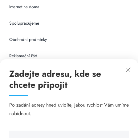
Internet na doma
Spolupracujeme
Obchodní podmínky
Reklamační řád
Zadejte adresu, kde se
Připojení k internetu
chcete připojit
Odkazy
Po zadání adresy hned uvidíte, jakou rychlost Vám umíme
Katalog A-seznam.cz
nabídnout.
Matrace - Purtex.sk
Visací zámky - TOKOZ