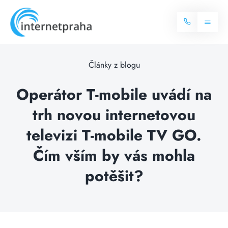
Skip
to
Toggl
content
Naviga
Domů
Články z blogu
Internet
Operátor T-mobile uvádí na
trh novou internetovou
Balíčky internetu
Televize
televizi T-mobile TV GO.
Více o internetu
Dostupnost
Čím vším by vás mohla
Často hledané dotazy
potěšit?
Blog
Kontakt