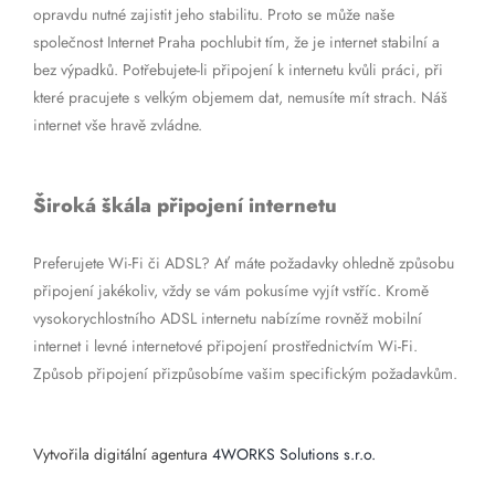
opravdu nutné zajistit jeho stabilitu. Proto se může naše
společnost Internet Praha pochlubit tím, že je internet stabilní a
bez výpadků. Potřebujete-li připojení k internetu kvůli práci, při
které pracujete s velkým objemem dat, nemusíte mít strach. Náš
internet vše hravě zvládne.
Široká škála připojení internetu
Preferujete Wi-Fi či ADSL? Ať máte požadavky ohledně způsobu
připojení jakékoliv, vždy se vám pokusíme vyjít vstříc. Kromě
vysokorychlostního ADSL internetu nabízíme rovněž mobilní
internet i levné internetové připojení prostřednictvím Wi-Fi.
Způsob připojení přizpůsobíme vašim specifickým požadavkům.
Vytvořila digitální agentura
4WORKS Solutions s.r.o.