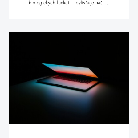
biologických funkcí – ovlivňuje naši ...