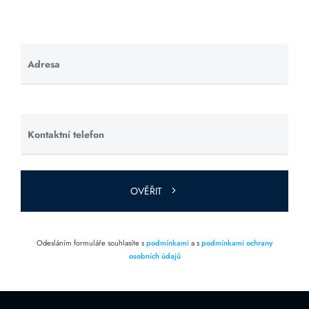
Adresa
Ponechte
toto pole
prázdné.
Kontaktní telefon
Ponechte
toto pole
prázdné.
OVĚŘIT
Odesláním formuláře souhlasíte s
podmínkami
a s
podmínkami ochrany
osobních údajů