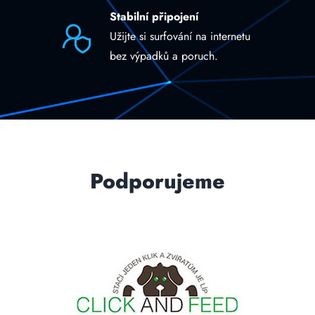
Stabilní připojení
Užijte si surfování na internetu
bez výpadků a poruch.
Podporujeme