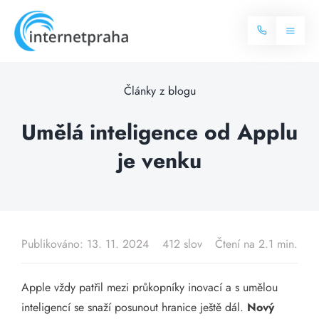
Skip
to
Toggl
content
Naviga
Domů
Články z blogu
Internet
Umělá inteligence od Applu
je venku
Balíčky internetu
Televize
Více o internetu
Dostupnost
Často hledané dotazy
Publikováno: 13. 11. 2024
412 slov
Čtení na 2.1 min.
Blog
Apple vždy patřil mezi průkopníky inovací a s umělou
Kontakt
inteligencí se snaží posunout hranice ještě dál.
Nový