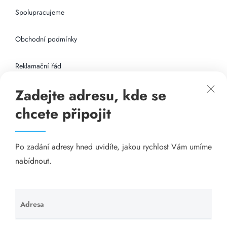
Spolupracujeme
Obchodní podmínky
Reklamační řád
Zadejte adresu, kde se
Připojení k internetu
chcete připojit
Odkazy
Po zadání adresy hned uvidíte, jakou rychlost Vám umíme
Katalog A-seznam.cz
nabídnout.
Matrace - Purtex.sk
Visací zámky - TOKOZ
Adresa
Ponechte
toto pole