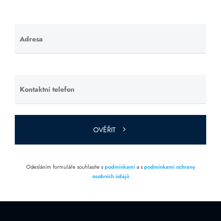
Adresa
Ponechte
toto pole
prázdné.
Kontaktní telefon
Ponechte
toto pole
prázdné.
OVĚŘIT
Odesláním formuláře souhlasíte s
podmínkami
a s
podmínkami ochrany
osobních údajů