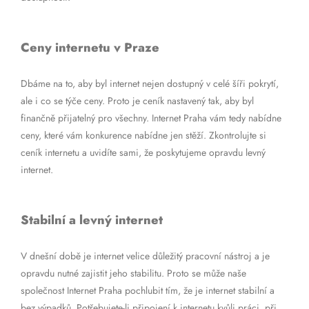
Ceny internetu v Praze
Dbáme na to, aby byl internet nejen dostupný v celé šíři pokrytí,
ale i co se týče ceny. Proto je ceník nastavený tak, aby byl
finančně přijatelný pro všechny. Internet Praha vám tedy nabídne
ceny, které vám konkurence nabídne jen stěží. Zkontrolujte si
ceník internetu a uvidíte sami, že poskytujeme opravdu levný
internet.
Stabilní a levný internet
V dnešní době je internet velice důležitý pracovní nástroj a je
opravdu nutné zajistit jeho stabilitu. Proto se může naše
společnost Internet Praha pochlubit tím, že je internet stabilní a
bez výpadků. Potřebujete-li připojení k internetu kvůli práci, při